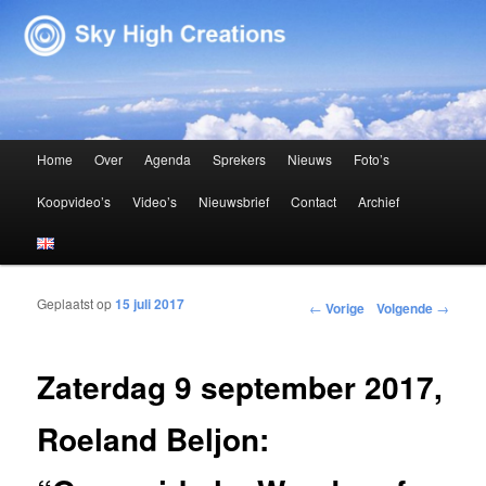
Sky High Creations
Hoofdmenu
Home
Over
Agenda
Sprekers
Nieuws
Foto’s
Spring naar de primaire inhoud
Spring naar de secundaire inhoud
Koopvideo’s
Video’s
Nieuwsbrief
Contact
Archief
Geplaatst op
15 juli 2017
Bericht navigatie
←
Vorige
Volgende
→
Zaterdag 9 september 2017,
Roeland Beljon: