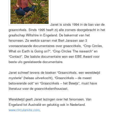
Janet is sinds 1994 in de ban van de
graancirkels. Sinds 1995 heeft zij alle zomers doorgebracht in het
graafschap Wiltshire in Engeland. De bakermat van het
fenomeen. Ze werkte samen met Bert Janssen aan 3
vooraanstaande documentaires over graancirkels, “Crop Circles,
What on Earth is Going on?”, “Crop Circles The research” en
“Contact”. Die laatste documentaire won een EBE Award voor
beste ufo gerelateerde documentaire.
Janet schreef tevens de boeken “Graancirkels, een wereldwijd
mysterie” (helaas uitverkocht), “Graancirkels – de meest
betoverende ooit” en “Graancirkels – het Bewijs”, must have
literatuur voor de graancirkelenthousiast.
Wereldwijd geeft Janet lezingen over het fenomeen. Van
Engeland tot Australië en gelukkig ook in Nederland.
www.circularsite.com
.