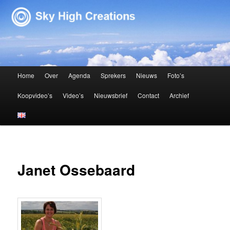
Sky High Creations
Hoofdmenu
Home
Over
Agenda
Sprekers
Nieuws
Foto’s
Spring naar de primaire inhoud
Spring naar de secundaire inhoud
Koopvideo’s
Video’s
Nieuwsbrief
Contact
Archief
Janet Ossebaard