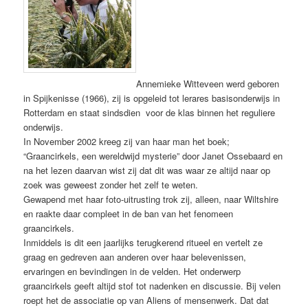
Annemieke Witteveen werd geboren
in Spijkenisse (1966), zij is opgeleid tot lerares basisonderwijs in
Rotterdam en staat sindsdien voor de klas binnen het reguliere
onderwijs.
In November 2002 kreeg zij van haar man het boek;
“Graancirkels, een wereldwijd mysterie” door Janet Ossebaard en
na het lezen daarvan wist zij dat dit was waar ze altijd naar op
zoek was geweest zonder het zelf te weten.
Gewapend met haar foto-uitrusting trok zij, alleen, naar Wiltshire
en raakte daar compleet in de ban van het fenomeen
graancirkels.
Inmiddels is dit een jaarlijks terugkerend ritueel en vertelt ze
graag en gedreven aan anderen over haar belevenissen,
ervaringen en bevindingen in de velden. Het onderwerp
graancirkels geeft altijd stof tot nadenken en discussie. Bij velen
roept het de associatie op van Aliens of mensenwerk. Dat dat