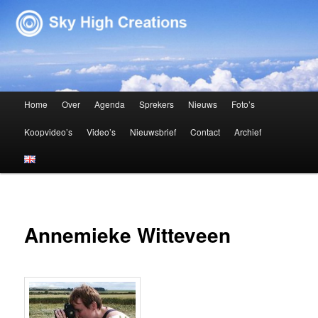
Sky High Creations
Hoofdmenu
Home
Over
Agenda
Sprekers
Nieuws
Foto’s
Spring naar de primaire inhoud
Spring naar de secundaire inhoud
Koopvideo’s
Video’s
Nieuwsbrief
Contact
Archief
Annemieke Witteveen