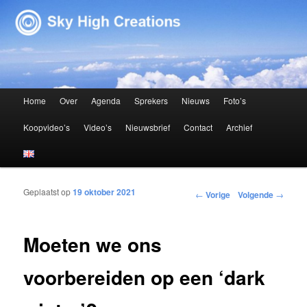
Sky High Creations
Hoofdmenu
Home
Over
Agenda
Sprekers
Nieuws
Foto’s
Spring naar de primaire inhoud
Spring naar de secundaire inhoud
Koopvideo’s
Video’s
Nieuwsbrief
Contact
Archief
Geplaatst op
19 oktober 2021
Bericht navigatie
←
Vorige
Volgende
→
Moeten we ons
voorbereiden op een ‘dark