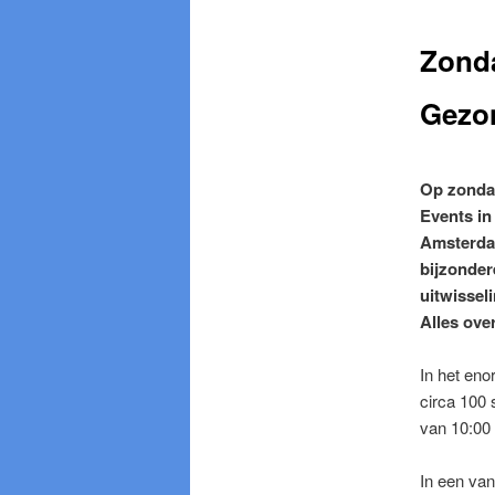
Zonda
Gezo
Op zondag
Events i
Amsterda
bijzonder
uitwissel
Alles ove
In het en
circa 100 
van 10:00 
In een van