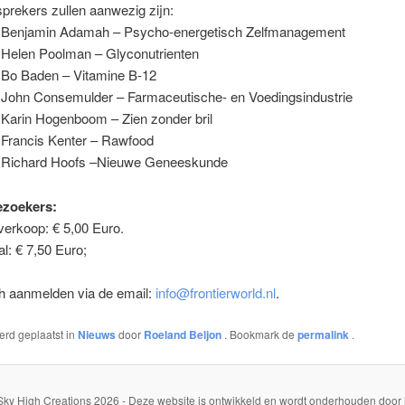
prekers zullen aanwezig zijn:
: Benjamin Adamah – Psycho-energetisch Zelfmanagement
: Helen Poolman – Glyconutrienten
: Bo Baden – Vitamine B-12
: John Consemulder – Farmaceutische- en Voedingsindustrie
 Karin Hogenboom – Zien zonder bril
 Francis Kenter – Rawfood
: Richard Hoofs –Nieuwe Geneeskunde
ezoekers:
verkoop: € 5,00 Euro.
l: € 7,50 Euro;
ch aanmelden via de email:
info@frontierworld.nl
.
werd geplaatst in
Nieuws
door
Roeland Beljon
. Bookmark de
permalink
.
Sky High Creations 2026 - Deze website is ontwikkeld en wordt onderhouden door