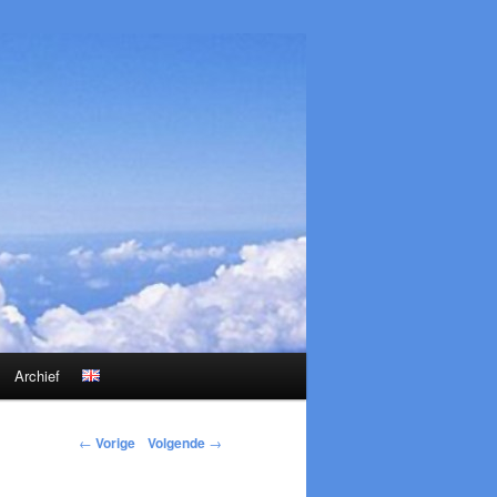
Archief
←
Vorige
Volgende
→