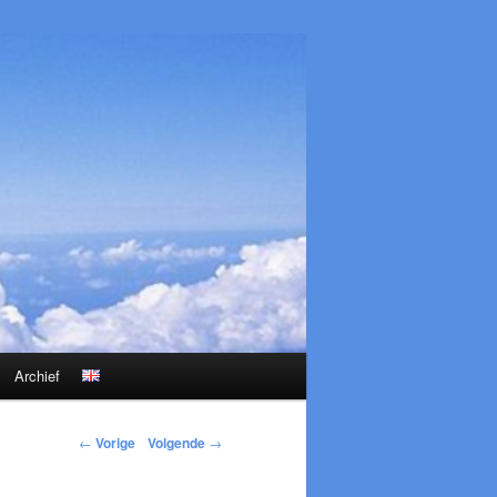
Archief
←
Vorige
Volgende
→