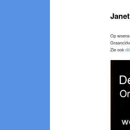
Janet
Op woensd
Graancirk
Zie ook
dit