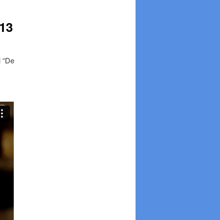
013
l “De