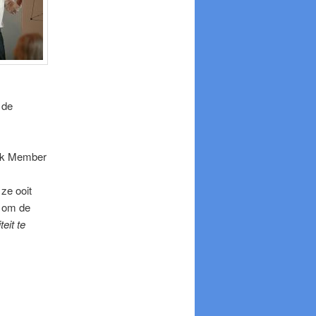
 de
ook Member
ze ooit
l om de
eit te