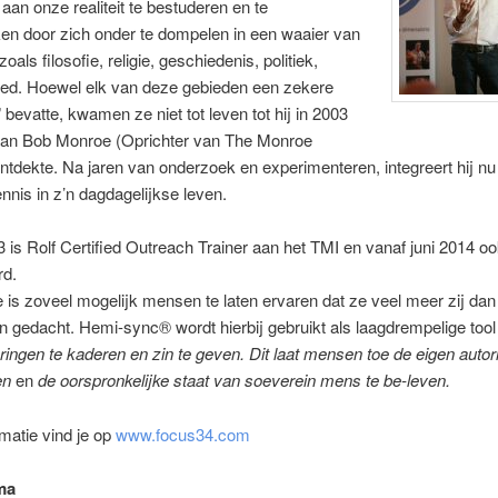
aan onze realiteit te bestuderen en te
en door zich onder te dompelen in een waaier van
oals filosofie, religie, geschiedenis, politiek,
ed. Hoewel elk van deze gebieden een zekere
 bevatte, kwamen ze niet tot leven tot hij in 2003
van Bob Monroe (Oprichter van The Monroe
 ontdekte. Na jaren van onderzoek en experimenteren, integreert hij nu
nnis in z’n dagdagelijkse leven.
 is Rolf Certified Outreach Trainer aan het TMI en vanaf juni 2014 
rd.
e is zoveel mogelijk mensen te laten ervaren dat ze veel meer zij dan 
n gedacht. Hemi-sync® wordt hierbij gebruikt als laagdrempelige too
ringen te kaderen en zin te geven. Dit laat mensen toe de eigen autorit
en
en
de oorspronkelijke staat van soeverein mens te be-leven.
matie vind je op
www.focus34.com
ma