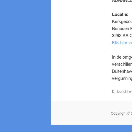
Locatie:
Kerkgebou
Beneden M
3262 AA O
Klik hier v
In de omge
verschille
Buitenhav
vergunnin
Dit bericht 
Copyright © 