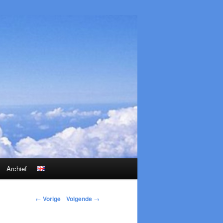
Archief
←
Vorige
Volgende
→