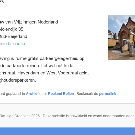
w van Vrijzinnigen Nederland
olendijk 35
ud-Beijerland
oor de locatie
ving is ruime gratis parkeergelegenheid op
nde parkeerterreinen. Let wel op! In de
enstraat, Havendam en West-Voorstraat geldt
ghoudersparkeren.
werd geplaatst in
Archief
door
Roeland Beljon
. Bookmark de
permalink
.
Sky High Creations 2026 - Deze website is ontwikkeld en wordt onderhouden door