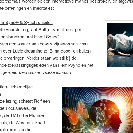
de thema’s worden op een interactieve manier besproken, en afgewi
te oefeningen en meditaties:
emi-Sync® & Synchronic
it
eit
e voorstelling, laat Rolf je -vanuit de eigen
 kennismaken met Hemi-Sync®.
ken een waaier aan bewustzijnsvormen -van
over Lucid dreaming tot Bijna-dood- en buiten-
ke ervaringen. Verder staan we stil bij de
ende toepassingsgebieden van Hemi-Sync en het
t…
je meer bent dan je fysieke lichaam.
uiten-Lichamelijke
n
ze lezing schetst Rolf een
de Focuslevels, de
s, de TMI (The Monroe
-tools, de Westerse kaart
xploreren van het