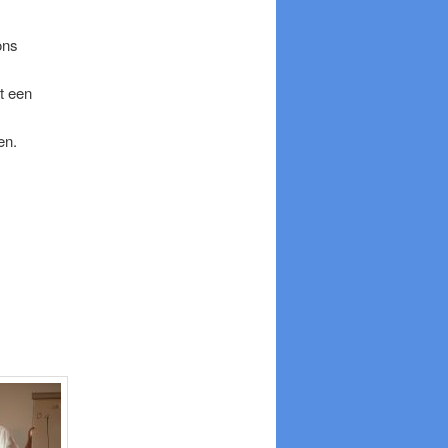
ons
t een
en.