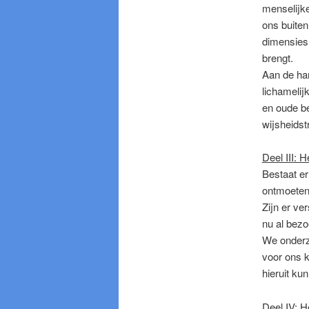
menselijke
ons buiten
dimensies
brengt.
Aan de han
lichamelij
en oude b
wijsheidst
Deel III:
Bestaat e
ontmoete
Zijn er ve
nu al bez
We onderz
voor ons 
hieruit ku
Deel IV: H