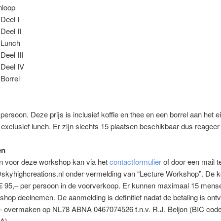
nloop
 Deel I
Deel II
 Lunch
Deel III
 Deel IV
 Borrel
 persoon. Deze prijs is inclusief koffie en thee en een borrel aan het 
exclusief lunch. Er zijn slechts 15 plaatsen beschikbaar dus reageer
en
 voor deze workshop kan via het
contactformulier
of door een mail t
@skyhighcreations.nl onder vermelding van “Lecture Workshop”. De 
€ 95,– per persoon in de voorverkoop. Er kunnen maximaal 15 mens
hop deelnemen. De aanmelding is definitief nadat de betaling is ont
,– overmaken op NL78 ABNA 0467074526 t.n.v. R.J. Beljon (BIC code
A)