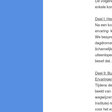
De volgen
enkele kor
Deel I: H
Na een kort
ervaring-
We bespre
dagdromen 
lichamelij
uiteenlop
besef da
Deel II: B
Ervaringe
Tijdens de
beeld van 
wegwijzer
Institute)
voor het e