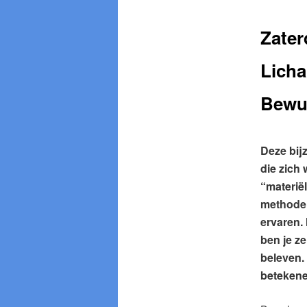
Zater
Licha
Bewus
Deze bij
die zich 
“materiël
methode 
ervaren.
ben je z
beleven. 
betekenen