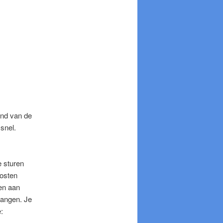
eind van de
 snel.
e sturen
kosten
en aan
vangen. Je
: