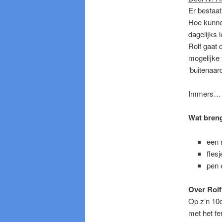
Er bestaat 
Hoe kunnen
dagelijks 
Rolf gaat 
mogelijke
‘buitenaar
Immers
Wat bren
een 
fles
pen 
Over Rolf
Op z’n 10d
met het fe