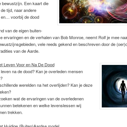
 bewustzijn. Een kaart die
 de tijd, naar andere
 en… voorbij de dood
d van de eigen buiten-
ke ervaringen en de verhalen van Bob Monroe, neemt Rolf je mee na
ewustzijnsgebieden, vele reeds gekend en beschreven door de (oer)
radities van de Aarde.
 Het Leven Voor en Na De Dood
r leven na de dood? Kan je overleden mensen
n?
rschillende werelden na het overlijden? Kan je deze
oeken?
oeken wat de ervaringen van de overledenen
kunnen betekenen en welke levenslessen wij
nnen trekken.
et Huidige (Buiten)Aardse model