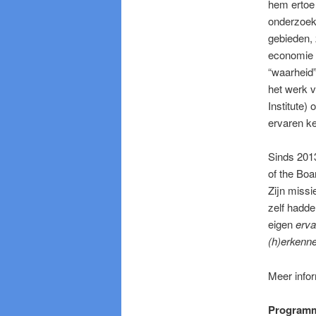
hem ertoe 
onderzoek
gebieden, z
economie 
“waarheid”
het werk 
Institute)
ervaren ke
Sinds 2013
of the Boa
Zijn missi
zelf hadde
eigen
erva
(h)erkenn
Meer infor
Program