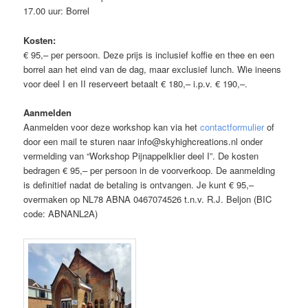
17.00 uur: Borrel
Kosten:
€ 95,– per persoon. Deze prijs is inclusief koffie en thee en een
borrel aan het eind van de dag, maar exclusief lunch. Wie ineens
voor deel I en II reserveert betaalt € 180,– i.p.v. € 190,–.
Aanmelden
Aanmelden voor deze workshop kan via het
contactformulier
of
door een mail te sturen naar info@skyhighcreations.nl onder
vermelding van “Workshop Pijnappelklier deel I”. De kosten
bedragen € 95,– per persoon in de voorverkoop. De aanmelding
is definitief nadat de betaling is ontvangen. Je kunt € 95,–
overmaken op NL78 ABNA 0467074526 t.n.v. R.J. Beljon (BIC
code: ABNANL2A)