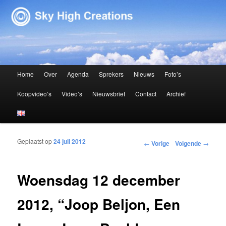
Sky High Creations
Hoofdmenu
Home
Over
Agenda
Sprekers
Nieuws
Foto’s
Spring naar de primaire inhoud
Spring naar de secundaire inhoud
Koopvideo’s
Video’s
Nieuwsbrief
Contact
Archief
Geplaatst op
24 juli 2012
Bericht navigatie
←
Vorige
Volgende
→
Woensdag 12 december
2012, “Joop Beljon, Een