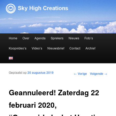
Sky High Creations
Hoofdmenu
Home
Over
Agenda
Sprekers
Nieuws
Foto’s
Spring naar de primaire inhoud
Spring naar de secundaire inhoud
Koopvideo’s
Video’s
Nieuwsbrief
Contact
Archief
Geplaatst op
20 augustus 2019
Bericht navigatie
←
Vorige
Volgende
→
Geannuleerd! Zaterdag 22
februari 2020,