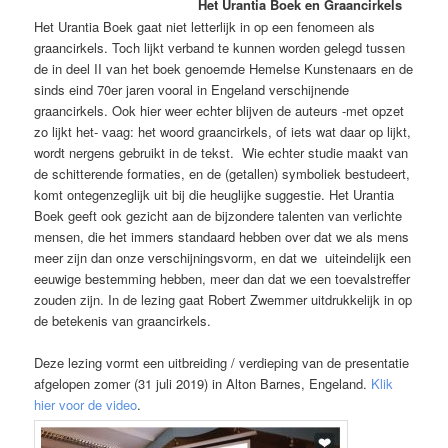
Het Urantia Boek en Graancirkels
Het Urantia Boek gaat niet letterlijk in op een fenomeen als
graancirkels. Toch lijkt verband te kunnen worden gelegd tussen
de in deel II van het boek genoemde Hemelse Kunstenaars en de
sinds eind 70er jaren vooral in Engeland verschijnende
graancirkels. Ook hier weer echter blijven de auteurs -met opzet
zo lijkt het- vaag: het woord graancirkels, of iets wat daar op lijkt,
wordt nergens gebruikt in de tekst. Wie echter studie maakt van
de schitterende formaties, en de (getallen) symboliek bestudeert,
komt ontegenzeglijk uit bij die heuglijke suggestie. Het Urantia
Boek geeft ook gezicht aan de bijzondere talenten van verlichte
mensen, die het immers standaard hebben over dat we als mens
meer zijn dan onze verschijningsvorm, en dat we uiteindelijk een
eeuwige bestemming hebben, meer dan dat we een toevalstreffer
zouden zijn. In de lezing gaat Robert Zwemmer uitdrukkelijk in op
de betekenis van graancirkels.
Deze lezing vormt een uitbreiding / verdieping van de presentatie
afgelopen zomer (31 juli 2019) in Alton Barnes, Engeland.
Klik
hier voor de video
.