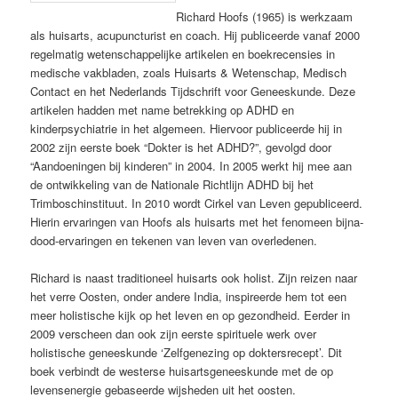
Richard Hoofs (1965) is werkzaam
als huisarts, acupuncturist en coach. Hij publiceerde vanaf 2000
regelmatig wetenschappelijke artikelen en boekrecensies in
medische vakbladen, zoals Huisarts & Wetenschap, Medisch
Contact en het Nederlands Tijdschrift voor Geneeskunde. Deze
artikelen hadden met name betrekking op ADHD en
kinderpsychiatrie in het algemeen. Hiervoor publiceerde hij in
2002 zijn eerste boek “Dokter is het ADHD?”, gevolgd door
“Aandoeningen bij kinderen” in 2004. In 2005 werkt hij mee aan
de ontwikkeling van de Nationale Richtlijn ADHD bij het
Trimboschinstituut. In 2010 wordt Cirkel van Leven gepubliceerd.
Hierin ervaringen van Hoofs als huisarts met het fenomeen bijna-
dood-ervaringen en tekenen van leven van overledenen.
Richard is naast traditioneel huisarts ook holist. Zijn reizen naar
het verre Oosten, onder andere India, inspireerde hem tot een
meer holistische kijk op het leven en op gezondheid. Eerder in
2009 verscheen dan ook zijn eerste spirituele werk over
holistische geneeskunde ‘Zelfgenezing op doktersrecept’. Dit
boek verbindt de westerse huisartsgeneeskunde met de op
levensenergie gebaseerde wijsheden uit het oosten.