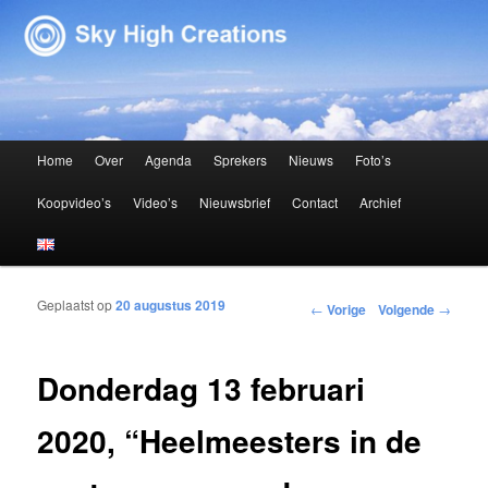
Sky High Creations
Hoofdmenu
Home
Over
Agenda
Sprekers
Nieuws
Foto’s
Spring naar de primaire inhoud
Spring naar de secundaire inhoud
Koopvideo’s
Video’s
Nieuwsbrief
Contact
Archief
Geplaatst op
20 augustus 2019
Bericht navigatie
←
Vorige
Volgende
→
Donderdag 13 februari
2020, “Heelmeesters in de