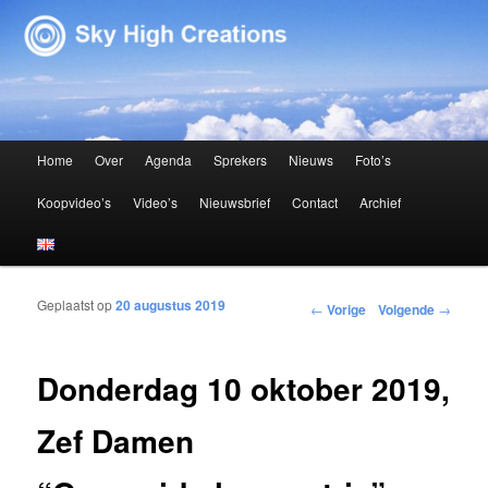
Sky High Creations
Hoofdmenu
Home
Over
Agenda
Sprekers
Nieuws
Foto’s
Spring naar de primaire inhoud
Spring naar de secundaire inhoud
Koopvideo’s
Video’s
Nieuwsbrief
Contact
Archief
Geplaatst op
20 augustus 2019
Bericht navigatie
←
Vorige
Volgende
→
Donderdag 10 oktober 2019,
Zef Damen