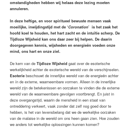
omstandigheden hebben wij helaas deze lezing moeten
annuleren.
In deze heftige, en voor spiritueel bewuste mensen vaak
moeilijke, inwijdingstijd met de ‘
Coronation
’ is het zaak het
hoofd koel te houden, het hart zacht en de intuïtie scherp. De
Tijdloze Wijsheid kan ons daar zeer bij helpen. De daarin
doorgegeven kennis, wijsheden en energieën voeden onze
mind, ons hart en onze ziel.
De kern van de
Tijdloze Wijsheid
gaat over de esoterische
werkelijkheid achter de exoterische wereld van de verschijnselen.
Esoterie
beschouwt de innerlijke wereld van de energieën achter
en ín de externe, waarneembare vormen. Alleen in de innerlijke
wereld zijn de betekenissen en oorzaken te vinden die de externe
wereld van de waarneembare gevolgen voortbrengt. En juist in
deze overgangstijd, waarin de mensheid in een staat van
ontreddering verkeert, vaak zonder dat zelf nog goed door te
hebben, is het van levensbelang dat we de werkelijke oorzaken
van de malaise in de wereld om ons heen gaan zien. Hoe zouden
we anders tot werkelijke oplossingen kunnen komen?