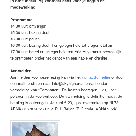
in orde maakt. Bij voorbaat dank voor je begrip en
medewerking.
Programma
14.30 uur: ontvangst
15.00 uur: Lezing deel I
16.00 uur: pauze
16.30 uur: Lezing deel II en gelegenheid tot vragen stellen
17.30 uur: borrel en gelegenheid om Eric Huysmans persoonlijk
te ontmoeten onder het genot van een hapje en drankje
Aanmelden
Aanmelden voor deze lezing kan via het
contactformulier
of door
een mail te sturen naar info@skyhighcreations.nl onder
vermelding van “Coronation”. De kosten bedragen € 20,– per
persoon in de voorverkoop. De aanmelding is definitief nadat de
betaling is ontvangen. Je kunt € 20,– pp. overmaken op NL78
ABNA 0467074526 t.n.v. R.J. Beljon (BIC code: ABNANL2A).