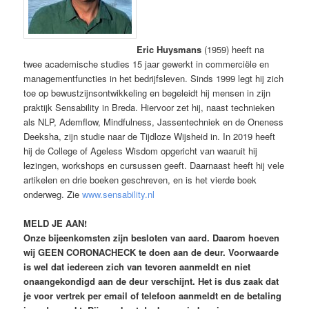
Eric Huysmans
(1959) heeft na
twee academische studies 15 jaar gewerkt in commerciële en
managementfuncties in het bedrijfsleven. Sinds 1999 legt hij zich
toe op bewustzijnsontwikkeling en begeleidt hij mensen in zijn
praktijk Sensability in Breda. Hiervoor zet hij, naast technieken
als NLP, Ademflow, Mindfulness, Jassentechniek en de Oneness
Deeksha, zijn studie naar de Tijdloze Wijsheid in. In 2019 heeft
hij de College of Ageless Wisdom opgericht van waaruit hij
lezingen, workshops en cursussen geeft. Daarnaast heeft hij vele
artikelen en drie boeken geschreven, en is het vierde boek
onderweg. Zie
www.sensability.nl
MELD JE AAN!
Onze bijeenkomsten zijn besloten van aard. Daarom hoeven
wij GEEN CORONACHECK te doen aan de deur. Voorwaarde
is wel dat iedereen zich van tevoren aanmeldt en niet
onaangekondigd aan de deur verschijnt. Het is dus zaak dat
je voor vertrek per email of telefoon aanmeldt en de betaling