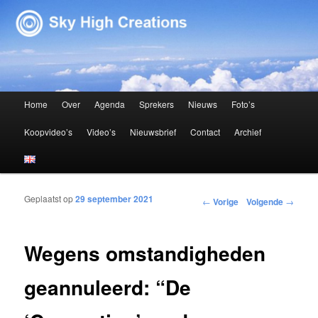
Sky High Creations
Hoofdmenu
Home
Over
Agenda
Sprekers
Nieuws
Foto’s
Spring naar de primaire inhoud
Spring naar de secundaire inhoud
Koopvideo’s
Video’s
Nieuwsbrief
Contact
Archief
Geplaatst op
29 september 2021
Bericht navigatie
←
Vorige
Volgende
→
Wegens omstandigheden
geannuleerd: “De