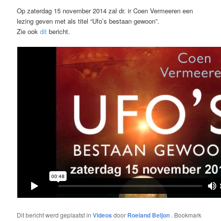
Op zaterdag 15 november 2014 zal dr. ir Coen Vermeeren een
lezing geven met als titel “Ufo’s bestaan gewoon”.
Zie ook
dit
bericht.
Dit bericht werd geplaatst in
Videos
door
Roeland Beljon
. Bookmark