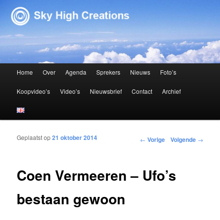
Sky High Creations
Hoofdmenu
Home
Over
Agenda
Sprekers
Nieuws
Foto’s
Spring naar de primaire inhoud
Spring naar de secundaire inhoud
Koopvideo’s
Video’s
Nieuwsbrief
Contact
Archief
Geplaatst op
21 oktober 2014
Bericht navigatie
←
Vorige
Volgende
→
Coen Vermeeren – Ufo’s
bestaan gewoon