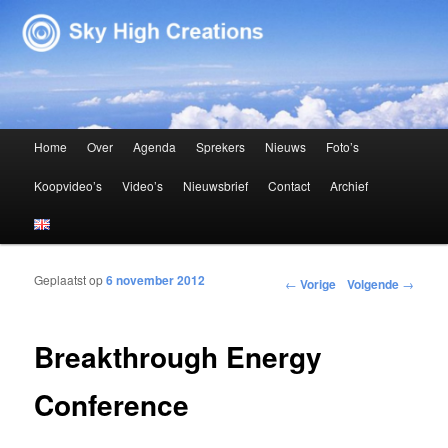
Sky High Creations
Hoofdmenu
Home
Over
Agenda
Sprekers
Nieuws
Foto’s
Spring naar de primaire inhoud
Spring naar de secundaire inhoud
Koopvideo’s
Video’s
Nieuwsbrief
Contact
Archief
Geplaatst op
6 november 2012
Bericht navigatie
←
Vorige
Volgende
→
Breakthrough Energy
Conference