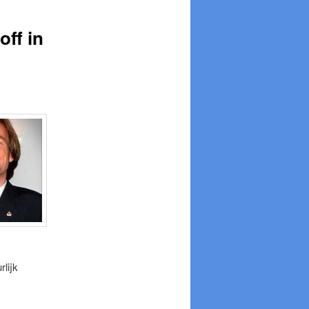
off in
lijk