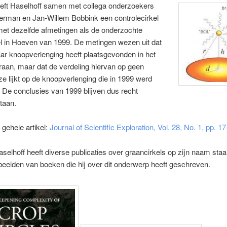
eeft Haselhoff samen met collega onderzoekers
erman en Jan-Willem Bobbink een controlecirkel
et dezelfde afmetingen als de onderzochte
l in Hoeven van 1999. De metingen wezen uit dat
ar knoopverlenging heeft plaatsgevonden in het
raan, maar dat de verdeling hiervan op geen
ze lijkt op de knoopverlenging die in 1999 werd
De conclusies van 1999 blijven dus recht
taan.
 gehele artikel:
Journal of Scientific Exploration, Vol. 28, No. 1, pp. 1
Haselhoff heeft diverse publicaties over graancirkels op zijn naam staan
eelden van boeken die hij over dit onderwerp heeft geschreven.