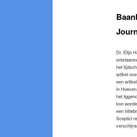
Baanb
Journ
Dr. Eltjo 
ontstaans
het tijdsch
artikel ov
een artike
in Hoeven.
het ligge
kon worde
een hitteb
Sceptici r
verschijns