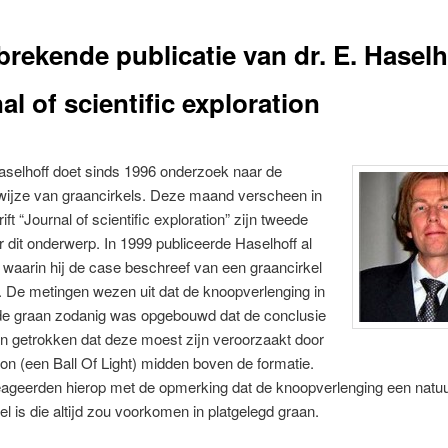
rekende publicatie van dr. E. Haselh
al of scientific exploration
Haselhoff doet sinds 1996 onderzoek naar de
wijze van graancirkels. Deze maand verscheen in
rift “Journal of scientific exploration” zijn tweede
er dit onderwerp. In 1999 publiceerde Haselhoff al
l waarin hij de case beschreef van een graancirkel
 De metingen wezen uit dat de knoopverlenging in
nde graan zodanig was opgebouwd dat de conclusie
n getrokken dat deze moest zijn veroorzaakt door
ron (een Ball Of Light) midden boven de formatie.
eageerden hierop met de opmerking dat de knoopverlenging een natuur
el is die altijd zou voorkomen in platgelegd graan.