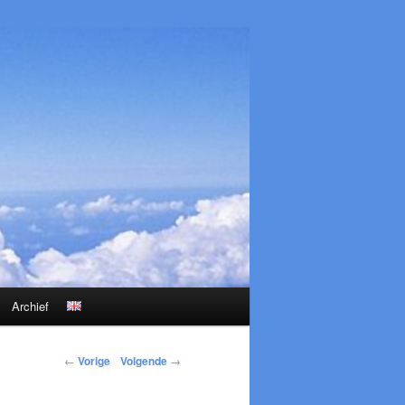
Archief
←
Vorige
Volgende
→