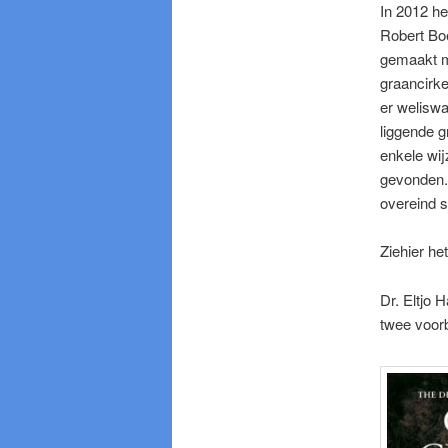
In 2012 h
Robert Bo
gemaakt m
graancirke
er weliswa
liggende g
enkele wij
gevonden. 
overeind s
Ziehier het
Dr. Eltjo 
twee voorb