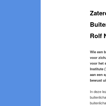
Zater
Buite
Rolf 
Wie een b
voor zich
voor het 
Institute
aa
n een s
bewust uit
In deze le
buitenlich
buitenlich