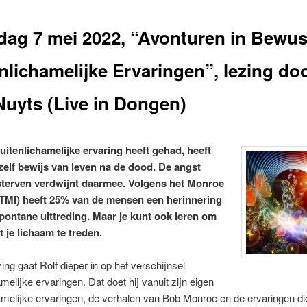
dag 7 mei 2022, “Avonturen in Bewust
nlichamelijke Ervaringen”, lezing do
Nuyts (Live in Dongen)
uitenlichamelijke ervaring heeft gehad, heeft
zelf bewijs van leven na de dood. De angst
sterven verdwijnt daarmee. Volgens het Monroe
 (TMI) heeft 25% van de mensen een herinnering
pontane uittreding. Maar je kunt ook leren om
 je lichaam te treden.
zing gaat Rolf dieper in op het verschijnsel
amelijke ervaringen. Dat doet hij vanuit zijn eigen
amelijke ervaringen, de verhalen van Bob Monroe en de ervaringen die