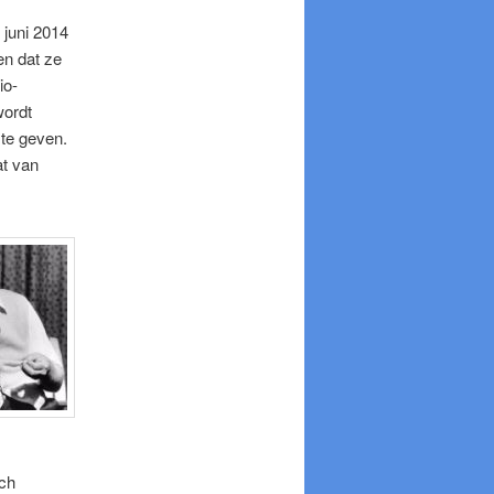
 juni 2014
en dat ze
io-
wordt
 te geven.
at van
ich