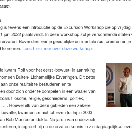
chaam.
p
g is tevens een introductie op de Excursion Workshop die op vrijdag
1 juni 2022 plaatsvindt. In deze workshop zul je verschillende staten
 ervaren. Bovendien leer je geestelijke en mentale rust creëren en je 
d te nemen.
Lees hier meer over deze workshop
.
e kwam Rolf voor het eerst -bewust- in aanraking
nomeen Buiten- Lichamelijke Ervaringen. Dit zette
aan onze realiteit te bestuderen en te
en door zich onder te dompelen in een waaier van
oals filosofie, religie, geschiedenis, politiek,
 … . Hoewel elk van deze gebieden een zekere
 bevatte, kwamen ze niet tot leven tot hij in 2003
van Bob Monroe ontdekte. Na jaren van onderzoek
enteren, integreert hij nu de ervaren kennis in z’n dagdagelijkse leve