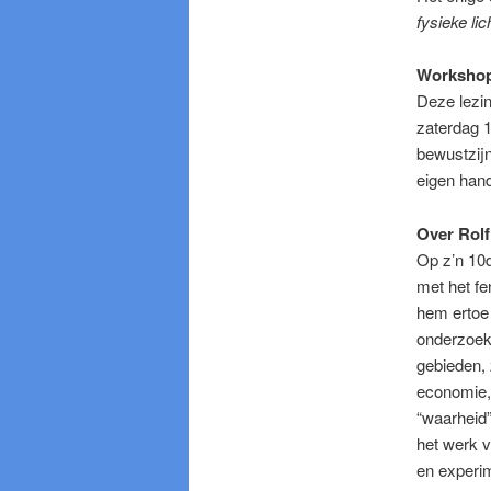
fysieke li
Worksho
Deze lezin
zaterdag 1
bewustzijn
eigen han
Over Rolf
Op z’n 10d
met het fe
hem ertoe 
onderzoek
gebieden, z
economie,
“waarheid”
het werk 
en experim