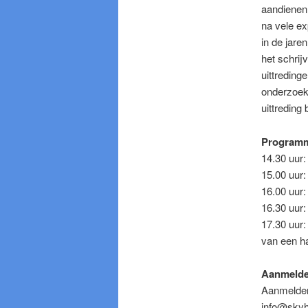
aandienen 
na vele ex
in de jare
het schrij
uittreding
onderzoeke
uittreding
Program
14.30 uur:
15.00 uur: 
16.00 uur:
16.30 uur: 
17.30 uur:
van een ha
Aanmeld
Aanmelden
info@skyhi