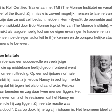
 is Rolf Certified Trainer aan het TMI (The Monroe Institute) en vanaf
 of the Board. Zijn missie is zoveel mogelijk mensen te laten ervar
zijn dan ze ooit zelf bedacht hebben. Hemi-Sync®, de beproefde aud
e ontwikkeld door Bob Monroe (oprichter van The Monroe Institute), 
bruikt als laagdrempelig tool om de eigen ervaringen te kaderen en zin
ensen toe de eigen autoriteit te (h)erkennen en de oorspronkelijke sta
 mens te be-leven.
e Intsitute
nroe was een succesvolle en veelzijdige
ie op middelbare leeftijd geconfronteerd werd
nomeen uittreding. Op een schijnbare normale
rbij hij naast zijn vrouw Nancy in bed lag, merkte
ing dat hij tegen het plafond aandrukte. Perplex
naar beneden en zag daar twee mensen liggen. Het
 even om zich te realiseren dat het Nancy en
en die hij zag liggen. Zijn eerste reactie was:
ga dood!”. Daarop dook hij terug zijn lichaam in. Het fenomeen bleef z