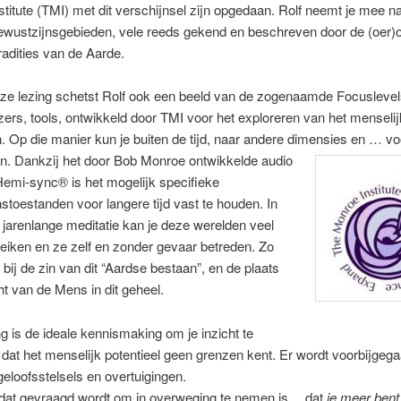
titute (TMI) met dit verschijnsel zijn opgedaan. Rolf neemt je mee n
ewustzijnsgebieden, vele reeds gekend en beschreven door de (oer)
radities van de Aarde.
ze lezing schetst Rolf ook een beeld van de zogenaamde Focuslevels
ers, tools, ontwikkeld door TMI voor het exploreren van het menseli
. Op die manier kun je buiten de tijd, naar andere dimensies en … vo
n. Dankzij het door Bob Monroe ontwikkelde audio
emi-sync® is het mogelijk specifieke
stoestanden voor langere tijd vast te houden. In
 jarenlange meditatie kan je deze werelden veel
reiken en ze zelf en zonder gevaar betreden. Zo
ij de zin van dit “Aardse bestaan”, en de plaats
t van de Mens in dit geheel.
g is de ideale kennismaking om je inzicht te
dat het menselijk potentieel geen grenzen kent. Er wordt voorbijgeg
eloofsstelsels en overtuigingen.
 dat gevraagd wordt om in overweging te nemen is… dat
je meer bent