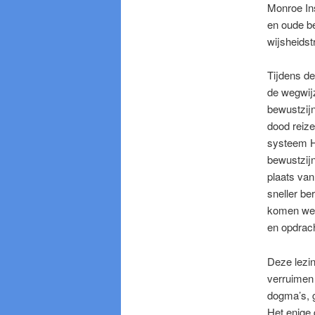
Monroe Ins
en oude b
wijsheidst
Tijdens de
de wegwijz
bewustzijn
dood reize
systeem H
bewustzijn
plaats van
sneller be
komen we b
en opdrach
Deze lezin
verruimen 
dogma’s, g
Het enige