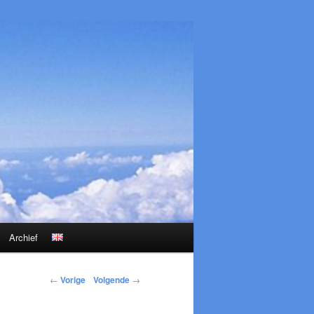
Archief
←
Vorige
Volgende
→