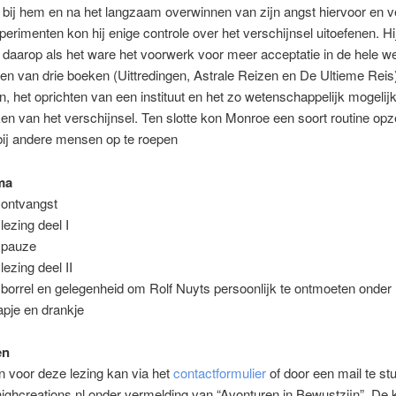
bij hem en na het langzaam overwinnen van zijn angst hiervoor en 
perimenten kon hij enige controle over het verschijnsel uitoefenen. Hij
n daarop als het ware het voorwerk voor meer acceptatie in de hele w
ven van drie boeken (Uittredingen, Astrale Reizen en De Ultieme Reis)
en, het oprichten van een instituut en het zo wetenschappelijk mogelij
n van het verschijnsel. Ten slotte kon Monroe een soort routine op
 bij andere mensen op te roepen
ma
 ontvangst
lezing deel I
 pauze
lezing deel II
 borrel en gelegenheid om Rolf Nuyts persoonlijk te ontmoeten onder 
pje en drankje
en
 voor deze lezing kan via het
contactformulier
of door een mail te st
ghcreations.nl onder vermelding van “Avonturen in Bewustzijn”. De 