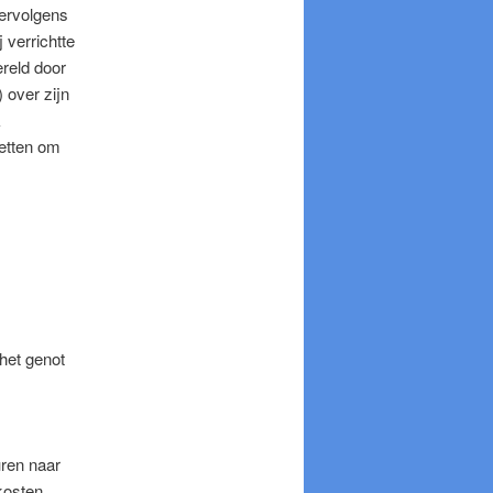
vervolgens
 verrichtte
ereld door
 over zijn
k
zetten om
het genot
uren naar
kosten