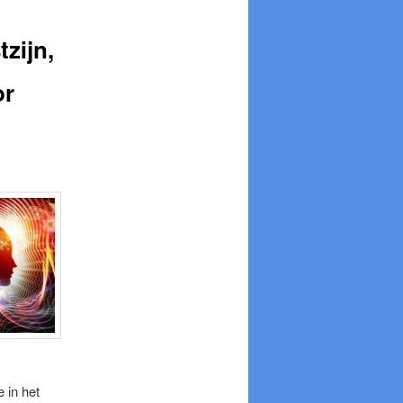
zijn,
or
 in het