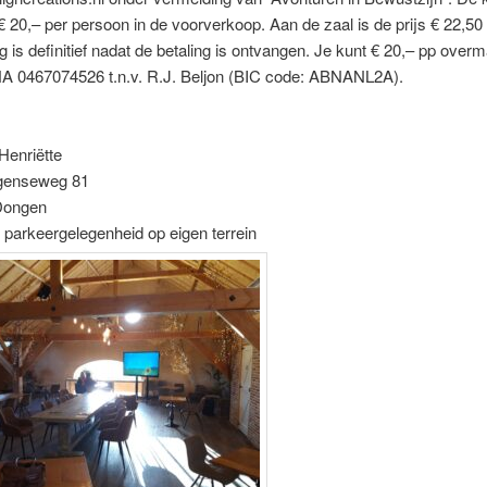
 20,– per persoon in de voorverkoop. Aan de zaal is de prijs € 22,50
 is definitief nadat de betaling is ontvangen. Je kunt € 20,– pp over
 0467074526 t.n.v. R.J. Beljon (BIC code: ABNANL2A).
 Henriëtte
genseweg 81
Dongen
parkeergelegenheid op eigen terrein