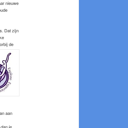
aar nieuwe
oude
. Dat zijn
jke
orbij de
aan aan
 dan je