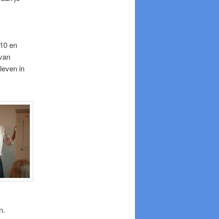
 10 en
 van
leven in
n.