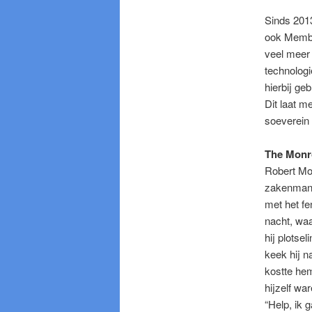
Sinds 2013
ook Member
veel meer 
technologi
hierbij ge
Dit laat m
soeverein
The Monro
Robert Mo
zakenman d
met het fe
nacht, waa
hij plotsel
keek hij 
kostte hem
hijzelf war
“Help, ik 