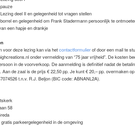
 pauze
 Lezing deel II en gelegenheid tot vragen stellen
 borrel en gelegenheid om Frank Stadermann persoonlijk te ontmoete
van een hapje en drankje
en
 voor deze lezing kan via het
contactformulier
of door een mail te st
ghcreations.nl onder vermelding van “75 jaar vrijheid”. De kosten b
ersoon in de voorverkoop. De aanmelding is definitief nadat de betalin
 Aan de zaal is de prijs € 22,50 pp. Je kunt € 20,– pp. overmaken o
074526 t.n.v. R.J. Beljon (BIC code: ABNANL2A).
tskerk
aan 58
Breda
 gratis parkeergelegenheid in de omgeving