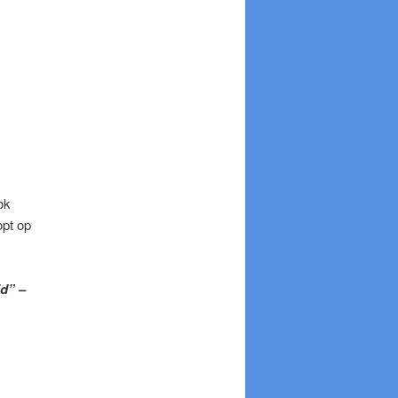
ok
opt op
id”
–