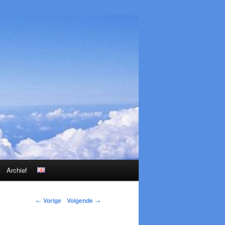
Archief
←
Vorige
Volgende
→