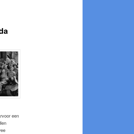
eda
arvoor een
llen
wee