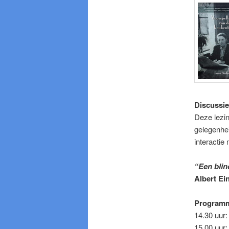
Discussie
Deze lezin
gelegenhei
interactie
“Een blin
Albert Ei
Program
14.30 uur:
15.00 uur: