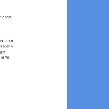
n onder
uren naar
edragen €
g is
p NL78