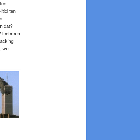
ten,
tici ten
en
n dat?
? Iedereen
racking
s, we