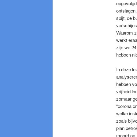
opgevolgd.
ontslagen,
spijt, de 
verschijns
Waarom zij
werkt era
zijn we 24
hebben nie
In deze le
analysere
hebben vo
vrijheid l
zomaar geb
“corona cr
welke inst
zoals bijv
plan betr
moord op 