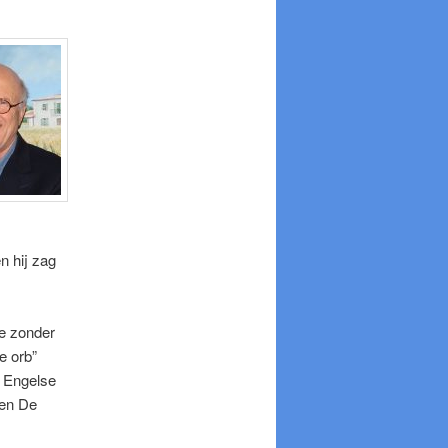
n hij zag
ie zonder
e orb”
e Engelse
 en De