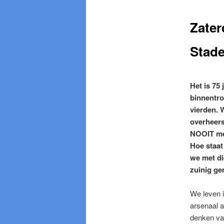
Zater
Stade
Het is 75
binnentro
vierden. 
overheers
NOOIT me
Hoe staat
we met di
zuinig g
We leven i
arsenaal a
denken va