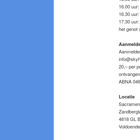
16.00 uur:
16.30 uur:
17.30 uur:
het genot 
Aanmeld
Aanmelden
info@skyhi
20,– per p
ontvangen.
ABNA 0467
Locatie
Sacramen
Zandbergl
4818 GL 
Voldoende