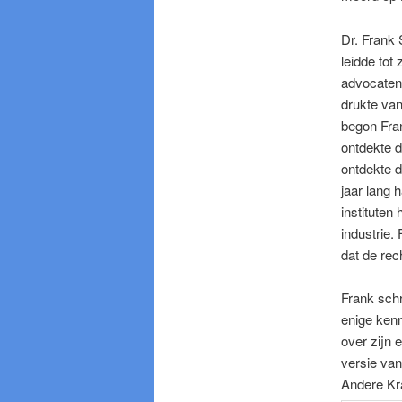
Dr. Frank 
leidde to
advocatenk
drukte va
begon Fra
ontdekte d
ontdekte d
jaar lang 
instituten
industrie.
dat de rec
Frank schr
enige kenn
over zijn 
versie van
Andere Kr