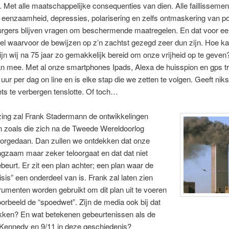
 Met alle maatschappelijke consequenties van dien. Alle faillissemen
 eenzaamheid, depressies, polarisering en zelfs ontmaskering van poli
burgers blijven vragen om beschermende maatregelen. En dat voor e
el waarvoor de bewijzen op z’n zachtst gezegd zeer dun zijn. Hoe ka
n wij na 75 jaar zo gemakkelijk bereid om onze vrijheid op te geven
an mee. Met al onze smartphones Ipads, Alexa de huisspion en gps t
 uur per dag on line en is elke stap die we zetten te volgen. Geeft nik
ts te verbergen tenslotte. Of toch…
zing zal Frank Stadermann de ontwikkelingen
n zoals die zich na de Tweede Wereldoorlog
orgedaan. Dan zullen we ontdekken dat onze
angzaam maar zeker teloorgaat en dat dat niet
eurt. Er zit een plan achter; een plan waar de
isis” een onderdeel van is. Frank zal laten zien
rumenten worden gebruikt om dit plan uit te voeren
oorbeeld de “spoedwet”. Zijn de media ook bij dat
okken? En wat betekenen gebeurtenissen als de
Kennedy en 9/11 in deze geschiedenis?