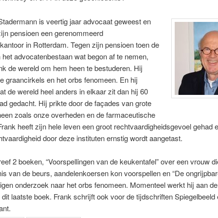
Stadermann is veertig jaar advocaat geweest en
t zijn pensioen een gerenommeerd
antoor in Rotterdam. Tegen zijn pensioen toen de
n het advocatenbestaan wat begon af te nemen,
nk de wereld om hem heen te bestuderen. Hij
e graancirkels en het orbs fenomeen. En hij
at de wereld heel anders in elkaar zit dan hij 60
had gedacht. Hij prikte door de façades van grote
 heen zoals onze overheden en de farmaceutische
 Frank heeft zijn hele leven een groot rechtvaardigheidsgevoel gehad e
htvaardigheid door deze instituten ernstig wordt aangetast.
eef 2 boeken, “Voorspellingen van de keukentafel” over een vrouw d
is van de beurs, aandelenkoersen kon voorspellen en “De ongrijpbar
eigen onderzoek naar het orbs fenomeen. Momenteel werkt hij aan d
 dit laatste boek. Frank schrijft ook voor de tijdschriften Spiegelbeeld
ant.