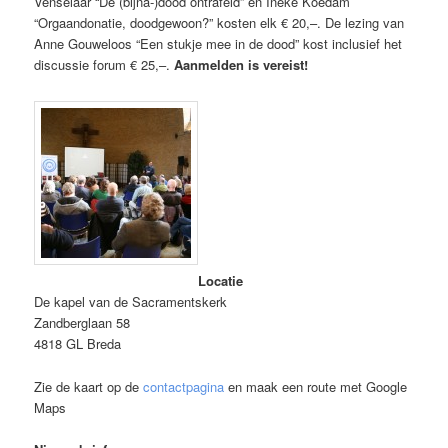
Venselaar “De (bijna-)dood ontrafeld” en Ineke Koedam
“Orgaandonatie, doodgewoon?” kosten elk € 20,–. De lezing van
Anne Gouweloos “Een stukje mee in de dood” kost inclusief het
discussie forum € 25,–.
Aanmelden is vereist!
Locatie
De kapel van de Sacramentskerk
Zandberglaan 58
4818 GL Breda
Zie de kaart op de
contactpagina
en maak een route met Google
Maps