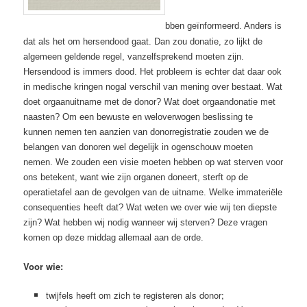
bben geïnformeerd. Anders is
dat als het om hersendood gaat. Dan zou donatie, zo lijkt de
algemeen geldende regel, vanzelfsprekend moeten zijn.
Hersendood is immers dood. Het probleem is echter dat daar ook
in medische kringen nogal verschil van mening over bestaat. Wat
doet orgaanuitname met de donor? Wat doet orgaandonatie met
naasten? Om een bewuste en weloverwogen beslissing te
kunnen nemen ten aanzien van donorregistratie zouden we de
belangen van donoren wel degelijk in ogenschouw moeten
nemen. We zouden een visie moeten hebben op wat sterven voor
ons betekent, want wie zijn organen doneert, sterft op de
operatietafel aan de gevolgen van de uitname. Welke immateriële
consequenties heeft dat? Wat weten we over wie wij ten diepste
zijn? Wat hebben wij nodig wanneer wij sterven? Deze vragen
komen op deze middag allemaal aan de orde.
Voor wie:
twijfels heeft om zich te registeren als donor;