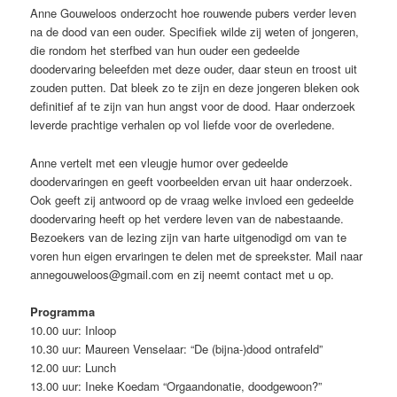
Anne Gouweloos onderzocht hoe rouwende pubers verder leven
na de dood van een ouder. Specifiek wilde zij weten of jongeren,
die rondom het sterfbed van hun ouder een gedeelde
doodervaring beleefden met deze ouder, daar steun en troost uit
zouden putten. Dat bleek zo te zijn en deze jongeren bleken ook
definitief af te zijn van hun angst voor de dood. Haar onderzoek
leverde prachtige verhalen op vol liefde voor de overledene.
Anne vertelt met een vleugje humor over gedeelde
doodervaringen en geeft voorbeelden ervan uit haar onderzoek.
Ook geeft zij antwoord op de vraag welke invloed een gedeelde
doodervaring heeft op het verdere leven van de nabestaande.
Bezoekers van de lezing zijn van harte uitgenodigd om van te
voren hun eigen ervaringen te delen met de spreekster. Mail naar
annegouweloos@gmail.com en zij neemt contact met u op.
Programma
10.00 uur: Inloop
10.30 uur: Maureen Venselaar: “De (bijna-)dood ontrafeld”
12.00 uur: Lunch
13.00 uur: Ineke Koedam “Orgaandonatie, doodgewoon?”