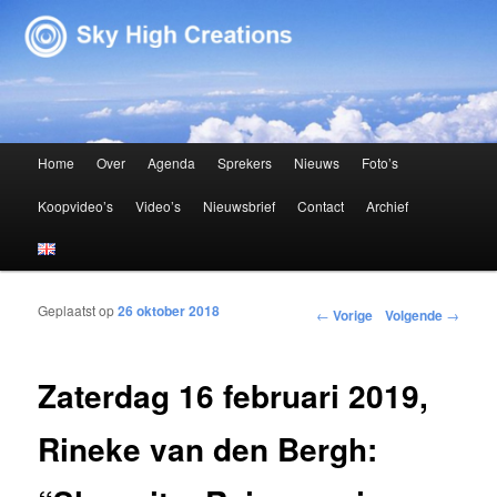
Sky High Creations
Hoofdmenu
Home
Over
Agenda
Sprekers
Nieuws
Foto’s
Spring naar de primaire inhoud
Spring naar de secundaire inhoud
Koopvideo’s
Video’s
Nieuwsbrief
Contact
Archief
Geplaatst op
26 oktober 2018
Bericht navigatie
←
Vorige
Volgende
→
Zaterdag 16 februari 2019,
Rineke van den Bergh: