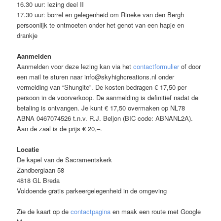
16.30 uur: lezing deel II
17.30 uur: borrel en gelegenheid om Rineke van den Bergh
persoonlijk te ontmoeten onder het genot van een hapje en
drankje
Aanmelden
Aanmelden voor deze lezing kan via het
contactformulier
of door
een mail te sturen naar info@skyhighcreations.nl onder
vermelding van “Shungite”. De kosten bedragen € 17,50 per
persoon in de voorverkoop. De aanmelding is definitief nadat de
betaling is ontvangen. Je kunt € 17,50 overmaken op NL78
ABNA 0467074526 t.n.v. R.J. Beljon (BIC code: ABNANL2A).
Aan de zaal is de prijs € 20,–.
Locatie
De kapel van de Sacramentskerk
Zandberglaan 58
4818 GL Breda
Voldoende gratis parkeergelegenheid in de omgeving
Zie de kaart op de
contactpagina
en maak een route met Google