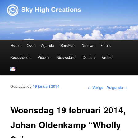
Sky High Creations
Hoofdmenu
Home
Over
Agenda
Sprekers
Nieuws
Foto’s
Spring naar de primaire inhoud
Spring naar de secundaire inhoud
Koopvideo’s
Video’s
Nieuwsbrief
Contact
Archief
Geplaatst op
19 januari 2014
Bericht navigatie
←
Vorige
Volgende
→
Woensdag 19 februari 2014,
Johan Oldenkamp “Wholly