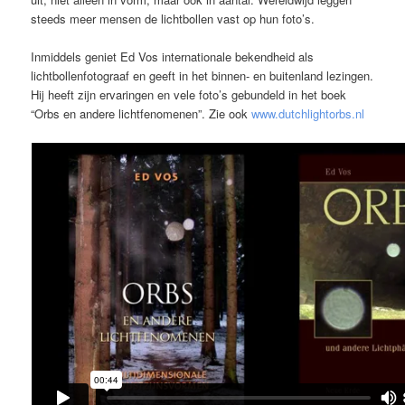
steeds meer mensen de lichtbollen vast op hun foto’s.
Inmiddels geniet Ed Vos internationale bekendheid als
lichtbollenfotograaf en geeft in het binnen- en buitenland lezingen.
Hij heeft zijn ervaringen en vele foto’s gebundeld in het boek
“Orbs en andere lichtfenomenen”. Zie ook
www.dutchlightorbs.nl