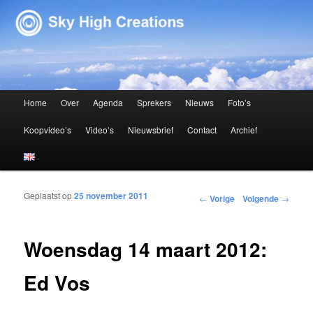
Sky High Creations
Hoofdmenu
Home
Over
Agenda
Sprekers
Nieuws
Foto’s
Spring naar de primaire inhoud
Spring naar de secundaire inhoud
Koopvideo’s
Video’s
Nieuwsbrief
Contact
Archief
Geplaatst op
25 november 2011
Bericht navigatie
←
Vorige
Volgende
→
Woensdag 14 maart 2012:
Ed Vos