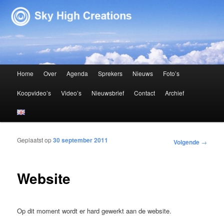
Sky High Creations
Hoofdmenu
Home
Over
Agenda
Sprekers
Nieuws
Foto’s
Spring naar de primaire inhoud
Spring naar de secundaire inhoud
Koopvideo’s
Video’s
Nieuwsbrief
Contact
Archief
Geplaatst op
30 september 2011
Bericht navigatie
Volgende
→
Website
Op dit moment wordt er hard gewerkt aan de website.