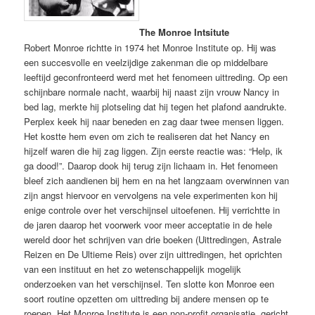
The Monroe Intsitute
Robert Monroe richtte in 1974 het Monroe Institute op. Hij was
een succesvolle en veelzijdige zakenman die op middelbare
leeftijd geconfronteerd werd met het fenomeen uittreding. Op een
schijnbare normale nacht, waarbij hij naast zijn vrouw Nancy in
bed lag, merkte hij plotseling dat hij tegen het plafond aandrukte.
Perplex keek hij naar beneden en zag daar twee mensen liggen.
Het kostte hem even om zich te realiseren dat het Nancy en
hijzelf waren die hij zag liggen. Zijn eerste reactie was: “Help, ik
ga dood!”. Daarop dook hij terug zijn lichaam in. Het fenomeen
bleef zich aandienen bij hem en na het langzaam overwinnen van
zijn angst hiervoor en vervolgens na vele experimenten kon hij
enige controle over het verschijnsel uitoefenen. Hij verrichtte in
de jaren daarop het voorwerk voor meer acceptatie in de hele
wereld door het schrijven van drie boeken (Uittredingen, Astrale
Reizen en De Ultieme Reis) over zijn uittredingen, het oprichten
van een instituut en het zo wetenschappelijk mogelijk
onderzoeken van het verschijnsel. Ten slotte kon Monroe een
soort routine opzetten om uittreding bij andere mensen op te
roepen. Het Monroe Institute is een non-profit organisatie, gericht