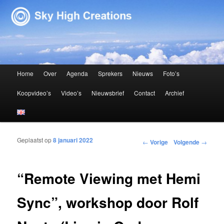
Sky High Creations
Hoofdmenu
Home
Over
Agenda
Sprekers
Nieuws
Foto’s
Spring naar de primaire inhoud
Spring naar de secundaire inhoud
Koopvideo’s
Video’s
Nieuwsbrief
Contact
Archief
Geplaatst op
8 januari 2022
Bericht navigatie
←
Vorige
Volgende
→
“Remote Viewing met Hemi
Sync”, workshop door Rolf