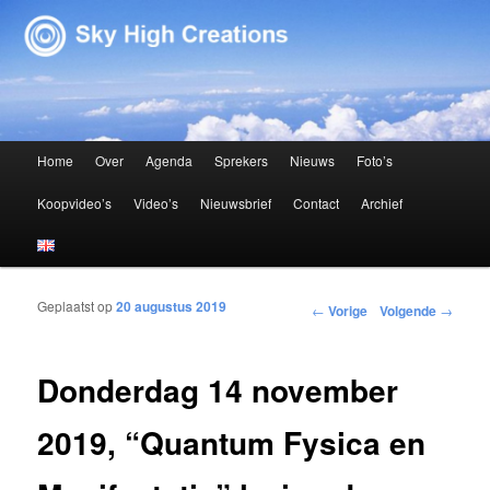
Sky High Creations
Hoofdmenu
Home
Over
Agenda
Sprekers
Nieuws
Foto’s
Spring naar de primaire inhoud
Spring naar de secundaire inhoud
Koopvideo’s
Video’s
Nieuwsbrief
Contact
Archief
Geplaatst op
20 augustus 2019
Bericht navigatie
←
Vorige
Volgende
→
Donderdag 14 november
2019, “Quantum Fysica en