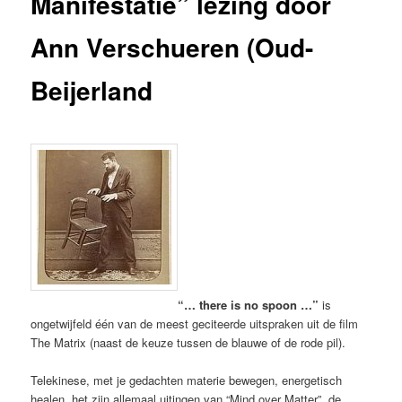
Manifestatie” lezing door
Ann Verschueren (Oud-
Beijerland
“… there is no spoon …”
is
ongetwijfeld één van de meest geciteerde uitspraken uit de film
The Matrix (naast de keuze tussen de blauwe of de rode pil).
Telekinese, met je gedachten materie bewegen, energetisch
healen, het zijn allemaal uitingen van “Mind over Matter”, de