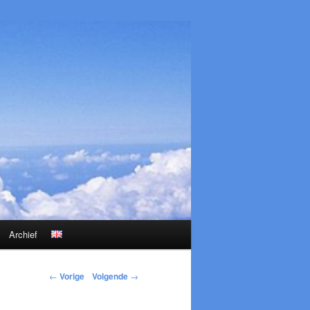
Archief
←
Vorige
Volgende
→