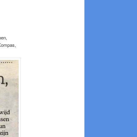
nen,
 Kompas,