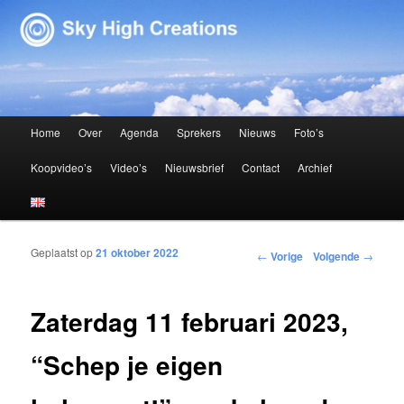
Sky High Creations
Hoofdmenu
Home
Over
Agenda
Sprekers
Nieuws
Foto’s
Spring naar de primaire inhoud
Spring naar de secundaire inhoud
Koopvideo’s
Video’s
Nieuwsbrief
Contact
Archief
Geplaatst op
21 oktober 2022
Bericht navigatie
←
Vorige
Volgende
→
Zaterdag 11 februari 2023,
“Schep je eigen