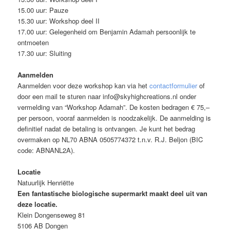
15.00 uur: Pauze
15.30 uur: Workshop deel II
17.00 uur: Gelegenheid om Benjamin Adamah persoonlijk te
ontmoeten
17.30 uur: Sluiting
Aanmelden
Aanmelden voor deze workshop kan via het
contactformulier
of
door een mail te sturen naar info@skyhighcreations.nl onder
vermelding van “Workshop Adamah”. De kosten bedragen € 75,–
per persoon, vooraf aanmelden is noodzakelijk. De aanmelding is
definitief nadat de betaling is ontvangen. Je kunt het bedrag
overmaken op NL70 ABNA 0505774372 t.n.v. R.J. Beljon (BIC
code: ABNANL2A).
Locatie
Natuurlijk Henriëtte
Een fantastische biologische supermarkt maakt deel uit van
deze locatie.
Klein Dongenseweg 81
5106 AB Dongen