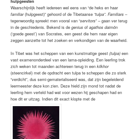
hulpgeesten
Waarschijnlijk heeft iedereen wel eens van “de heks en haar
familiar
(hulpgeest)” gehoord of de Tibetaanse
“tulpa”
.
Familiars
–
tegenwoordig spreekt men vooral van “
servitors
” – gaan ver terug
in de geschiedenis. Bekend is de
genius
of
agathos daimōn
(‘goede geest’) van Socrates, een geest die hem naar eigen
zeggen aanzette tot het zoeken en verkondigen van de waarheid.
In Tibet was het scheppen van een kunstmatige geest
(tulpa)
een
vast examenonderdeel van een lama-opleiding. Een leerling trok
zich weken tot maanden achtereen terug in een
kilkhor
(steencirkel) met de opdracht een tulpa te scheppen die zo sterk
“verdicht”, dus semi-gematerialiseerd was, dat zijn begeleidend
leermeester deze kon zien. Deze hield zijn mond tot nadat de
leerling hem verteld had wat voor wezen hij geschapen had en
hoe dit er uitzag. Indien dit exact klopte met de