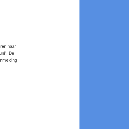
uren naar
uni”.
De
anmelding