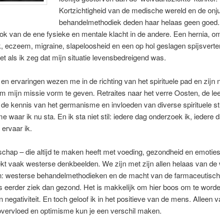
Kortzichtigheid van de medische wereld en de onju
behandelmethodiek deden haar helaas geen goed. 
ok van de ene fysieke en mentale klacht in de andere. Een hernia, 
ek, eczeem, migraine, slapeloosheid en een op hol geslagen spijsverter
niet als ik zeg dat mijn situatie levensbedreigend was.
n en ervaringen wezen me in de richting van het spirituele pad en zijn 
 mijn missie vorm te geven. Retraites naar het verre Oosten, de le
de kennis van het germanisme en invloeden van diverse spirituele s
e waar ik nu sta. En ik sta niet stil: iedere dag onderzoek ik, iedere da
 ervaar ik.
chap – die altijd te maken heeft met voeding, gezondheid en emoties
kt vaak westerse denkbeelden. We zijn met zijn allen helaas van de
n: westerse behandelmethodieken en de macht van de farmaceutische
eerder ziek dan gezond. Het is makkelijk om hier boos om te worden
n negativiteit. En toch geloof ik in het positieve van de mens. Alleen v
overvloed en optimisme kun je een verschil maken.