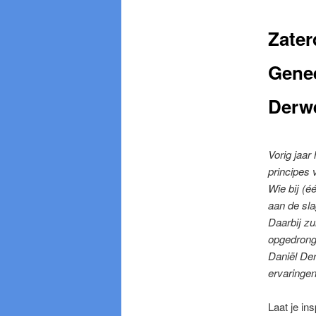
Zater
Genee
Derw
Vorig jaar
principes
Wie bij (é
aan de sl
Daarbij zu
opgedrong
Daniël De
ervaringen
Laat je i