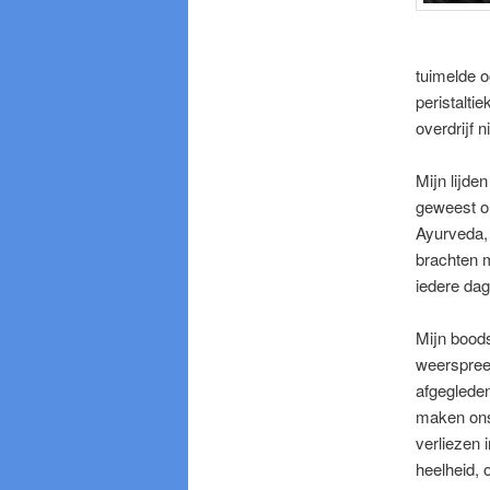
tuimelde o
peristalti
overdrijf 
Mijn lijde
geweest om
Ayurveda, 
brachten m
iedere dag
Mijn boods
weerspree
afgeglede
maken ons 
verliezen i
heelheid, 