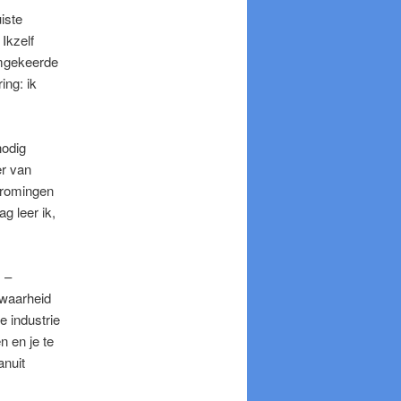
iste
Ikzelf
omgekeerde
ing: ik
nodig
er van
tromingen
g leer ik,
 –
 waarheid
 industrie
 en je te
anuit