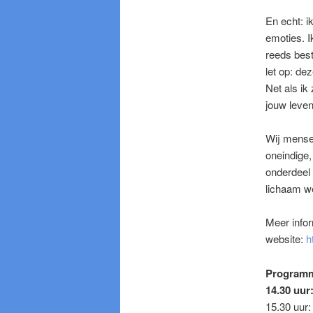
En echt: i
emoties. I
reeds bes
let op: de
Net als ik
jouw leven
Wij mensen
oneindige,
onderdeel 
lichaam wee
Meer infor
website:
h
Program
14.30 uur
15.30 uur