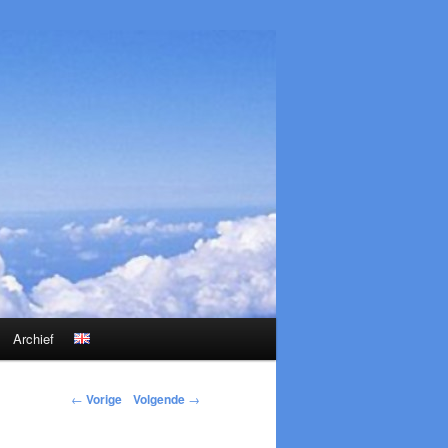
Archief
←
Vorige
Volgende
→