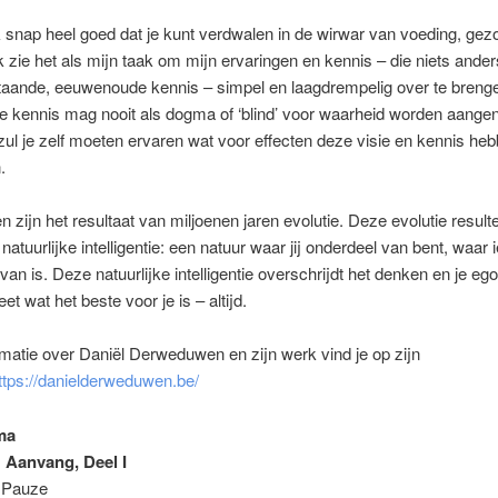
k snap heel goed dat je kunt verdwalen in de wirwar van voeding, gez
k zie het als mijn taak om mijn ervaringen en kennis – die niets ander
taande, eeuwenoude kennis – simpel en laagdrempelig over te breng
ze kennis mag nooit als dogma of ‘blind’ voor waarheid worden aang
 zul je zelf moeten ervaren wat voor effecten deze visie en kennis he
.
 zijn het resultaat van miljoenen jaren evolutie. Deze evolutie resulte
 natuurlijke intelligentie: een natuur waar jij onderdeel van bent, waar
van is. Deze natuurlijke intelligentie overschrijdt het denken en je eg
t wat het beste voor je is – altijd.
matie over Daniël Derweduwen en zijn werk vind je op zijn
ttps://danielderweduwen.be/
ma
: Aanvang, Deel I
: Pauze