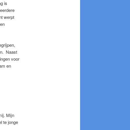
g is
 eerdere
ht werpt
een
grijpen,
jn. Naast
singen voor
aam en
ij. Mijn
l te jonge