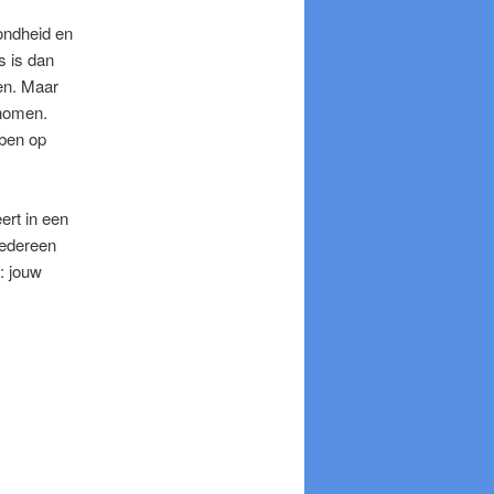
ondheid en
s is dan
en. Maar
enomen.
bben op
ert in een
 iedereen
o: jouw