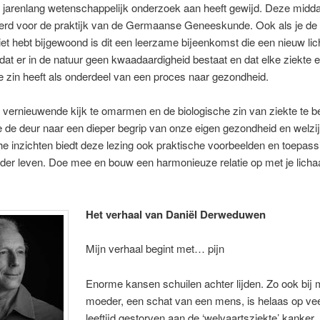
 jarenlang wetenschappelijk onderzoek aan heeft gewijd. Deze midda
erd voor de praktijk van de Germaanse Geneeskunde. Ook als je de
iet hebt bijgewoond is dit een leerzame bijeenkomst die een nieuw lic
t dat er in de natuur geen kwaadaardigheid bestaat en dat elke ziekte 
e zin heeft als onderdeel van een proces naar gezondheid.
vernieuwende kijk te omarmen en de biologische zin van ziekte te be
 de deur naar een dieper begrip van onze eigen gezondheid en welzi
he inzichten biedt deze lezing ook praktische voorbeelden en toepas
der leven. Doe mee en bouw een harmonieuze relatie op met je lich
Het verhaal van Daniël Derweduwen
Mijn verhaal begint met… pijn
Enorme kansen schuilen achter lijden. Zo ook bij m
moeder, een schat van een mens, is helaas op vee
leeftijd gestorven aan de ‘welvaartsziekte’ kanker.