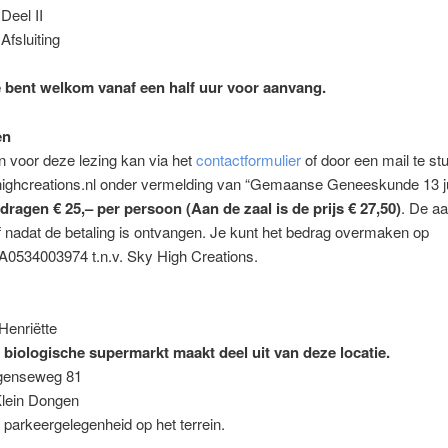
Deel II
Afsluiting
e bent welkom vanaf een half uur voor aanvang.
en
 voor deze lezing kan via het
contactformulier
of door een mail te st
ighcreations.nl onder vermelding van “Gemaanse Geneeskunde 13 j
dragen € 25,– per persoon (Aan de zaal is de prijs € 27,50)
. De a
ief nadat de betaling is ontvangen. Je kunt het bedrag overmaken op
534003974 t.n.v. Sky High Creations.
 Henriëtte
 biologische supermarkt maakt deel uit van deze locatie.
genseweg 81
lein Dongen
parkeergelegenheid op het terrein.