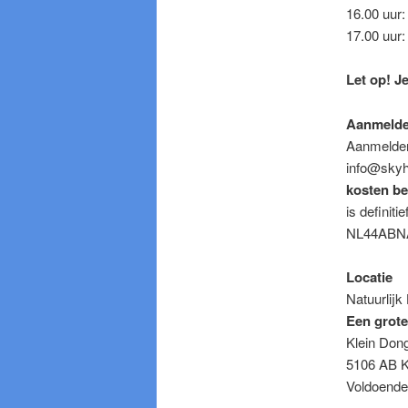
16.00 uur: 
17.00 uur: 
Let op! J
Aanmeld
Aanmelden
info@skyh
kosten be
is definit
NL44ABNA0
Locatie
Natuurlijk
Een grote
Klein Don
5106 AB K
Voldoende 