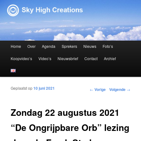
Sky High Creations
Hoofdmenu
Home
Over
Agenda
Sprekers
Nieuws
Foto’s
Spring naar de primaire inhoud
Spring naar de secundaire inhoud
Koopvideo’s
Video’s
Nieuwsbrief
Contact
Archief
Geplaatst op
10 juni 2021
Bericht navigatie
←
Vorige
Volgende
→
Zondag 22 augustus 2021
“De Ongrijpbare Orb” lezing