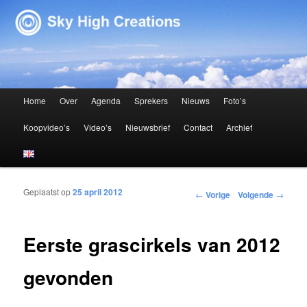
Sky High Creations
Hoofdmenu
Home
Over
Agenda
Sprekers
Nieuws
Foto’s
Spring naar de primaire inhoud
Spring naar de secundaire inhoud
Koopvideo’s
Video’s
Nieuwsbrief
Contact
Archief
Geplaatst op
25 april 2012
Bericht navigatie
←
Vorige
Volgende
→
Eerste grascirkels van 2012
gevonden