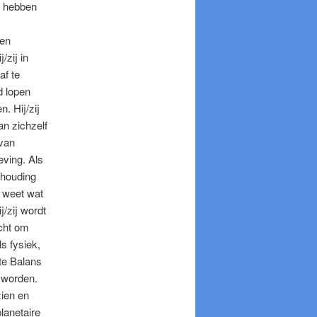
t hebben
ten
/zij in
af te
d lopen
. Hij/zij
van zichzelf
 van
eving. Als
 houding
 weet wat
j/zij wordt
acht om
ls fysiek,
cte Balans
e worden.
zien en
lanetaire