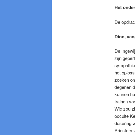
Het onder
De opdrac
Dion, aa
De Ingewij
zijn geper
sympathiek
het oploss
zoeken om 
degenen di
kunnen hul
trainen vo
Wie zou z
occulte Ke
dosering 
Priesters 