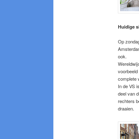
Huidige si
Op zondag 
Amsterdam.
ook.
Wereldwijd
voorbeeld 
complete 
In de VS i
deel van d
rechters 
draaien.