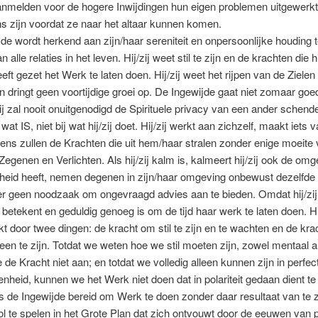
aanmelden voor de hogere Inwijdingen hun eigen problemen uitgewerk
ns zijn voordat ze naar het altaar kunnen komen.
de wordt herkend aan zijn/haar sereniteit en onpersoonlijke houding 
 alle relaties in het leven. Hij/zij weet stil te zijn en de krachten die hij
eft gezet het Werk te laten doen. Hij/zij weet het rijpen van de Zielen 
 dringt geen voortijdige groei op. De Ingewijde gaat niet zomaar goe
zij zal nooit onuitgenodigd de Spirituele privacy van een ander schenden
 wat IS, niet bij wat hij/zij doet. Hij/zij werkt aan zichzelf, maakt iets 
ens zullen de Krachten die uit hem/haar stralen zonder enige moeite
egenen en Verlichten. Als hij/zij kalm is, kalmeert hij/zij ook de omg
jsheid heeft, nemen degenen in zijn/haar omgeving onbewust dezelfde
er geen noodzaak om ongevraagd advies aan te bieden. Omdat hij/zij
betekent en geduldig genoeg is om de tijd haar werk te laten doen. Hi
 door twee dingen: de kracht om stil te zijn en te wachten en de kr
lleen te zijn. Totdat we weten hoe we stil moeten zijn, zowel mentaal a
de Kracht niet aan; en totdat we volledig alleen kunnen zijn in perfe
nheid, kunnen we het Werk niet doen dat in polariteit gedaan dient t
is de Ingewijde bereid om Werk te doen zonder daar resultaat van te 
rol te spelen in het Grote Plan dat zich ontvouwt door de eeuwen van p