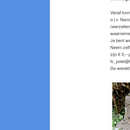
Vanaf kom
o.l.v. Nan
neerzette
waarnemen
Je bent we
Neem zelf 
zijn € 5,–
fc_polet@h
De wereld h