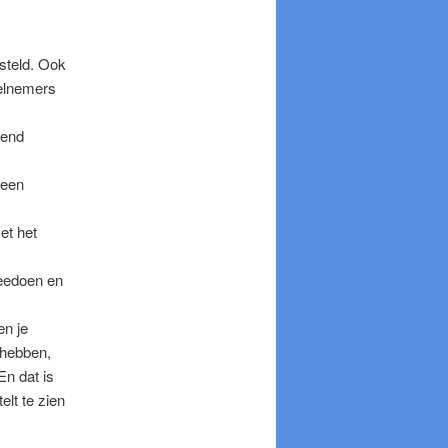
steld. Ook
elnemers
dend
 een
et het
meedoen en
en je
 hebben,
En dat is
elt te zien