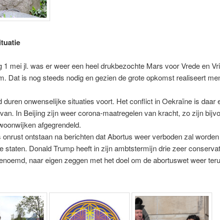
tuatie
1 mei jl. was er weer een heel drukbezochte Mars voor Vrede en Vrij
 Dat is nog steeds nodig en gezien de grote opkomst realiseert men
 duren onwenselijke situaties voort. Het conflict in Oekraïne is daar 
van. In Beijing zijn weer corona-maatregelen van kracht, zo zijn bijv
woonwijken afgegrendeld.
s onrust ontstaan na berichten dat Abortus weer verboden zal worden
e staten. Donald Trump heeft in zijn ambtstermijn drie zeer conserva
benoemd, naar eigen zeggen met het doel om de abortuswet weer teru