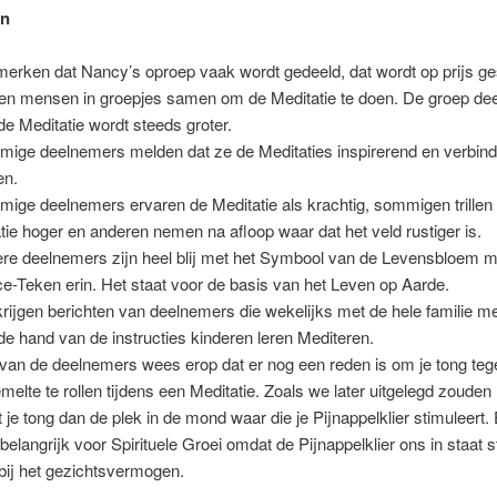
en
erken dat Nancy’s oproep vaak wordt gedeeld, dat wordt op prijs ge
n mensen in groepjes samen om de Meditatie te doen. De groep de
de Meditatie wordt steeds groter.
ige deelnemers melden dat ze de Meditaties inspirerend en verbin
en.
ige deelnemers ervaren de Meditatie als krachtig, sommigen trillen
atie hoger en anderen nemen na afloop waar dat het veld rustiger is.
re deelnemers zijn heel blij met het Symbool van de Levensbloem m
e-Teken erin. Het staat voor de basis van het Leven op Aarde.
rijgen berichten van deelnemers die wekelijks met de hele familie 
de hand van de instructies kinderen leren Mediteren.
van de deelnemers wees erop dat er nog een reden is om je tong teg
melte te rollen tijdens een Meditatie. Zoals we later uitgelegd zouden
t je tong dan de plek in de mond waar die je Pijnappelklier stimuleert. 
 belangrijk voor Spirituele Groei omdat de Pijnappelklier ons in staat st
bij het gezichtsvermogen.