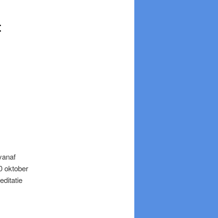
t
vanaf
30 oktober
ditatie