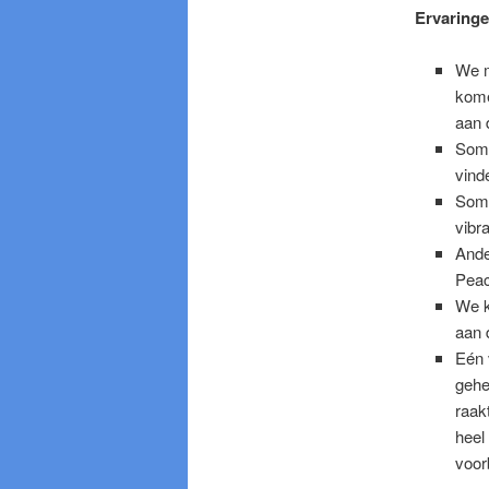
Ervaring
We m
kome
aan 
Somm
vind
Somm
vibr
Ande
Peac
We k
aan 
Eén 
gehe
raak
heel
voor