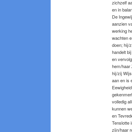
zichzelf 
en in bala
De Ingewij
aanzien van
werking he
wachten en
doen; hij/
handelt bij
en vervolg
hem/haar Z
hij/zij Wi
aan en is 
Eewigheid 
gekenmerkt
volledig a
kunnen we 
en Tevrede
Tenslotte 
zijn/haar 