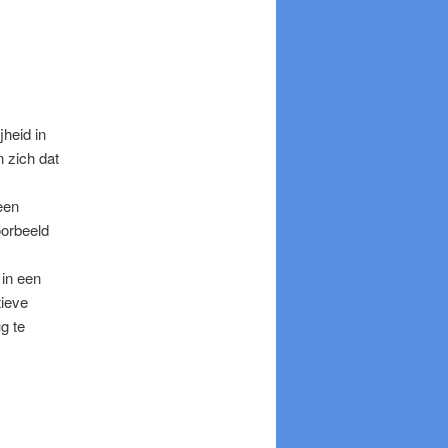
heid in
 zich dat
een
oorbeeld
 in een
tieve
g te