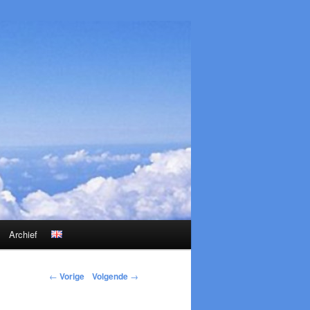
Archief
←
Vorige
Volgende
→