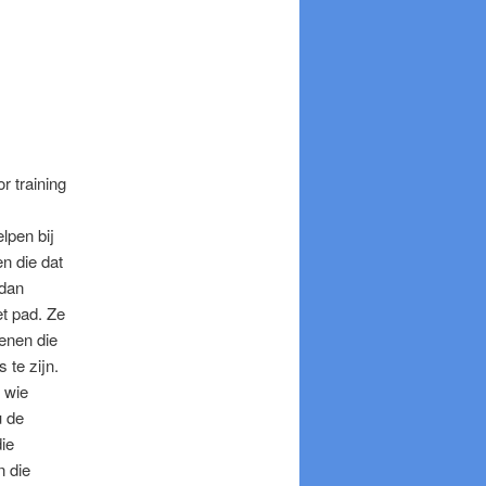
r training
lpen bij
n die dat
 dan
t pad. Ze
genen die
 te zijn.
 wie
u de
ie
n die