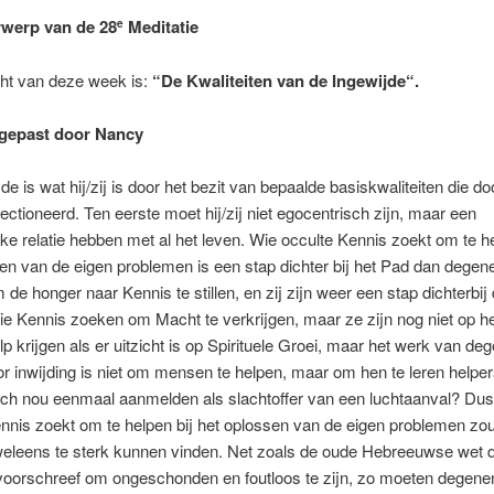
werp van de 28
Meditatie
e
ht van deze week is:
“
De Kwaliteiten van de Ingewijde
“.
ngepast door Nancy
de is wat hij/zij is door het bezit van bepaalde basiskwaliteiten die doo
fectioneerd. Ten eerste moet hij/zij niet egocentrisch zijn, maar een
e relatie hebben met al het leven. Wie occulte Kennis zoekt om te he
en van de eigen problemen is een stap dichter bij het Pad dan degene
de honger naar Kennis te stillen, en zij zijn weer een stap dichterbij
e Kennis zoeken om Macht te verkrijgen, maar ze zijn nog niet op he
p krijgen als er uitzicht is op Spirituele Groei, maar het werk van de
or inwijding is niet om mensen te helpen, maar om hen te leren helpers
ich nou eenmaal aanmelden als slachtoffer van een luchtaanval? Dus
nnis zoekt om te helpen bij het oplossen van de eigen problemen zo
weleens te sterk kunnen vinden. Net zoals de oude Hebreeuwse wet d
voorschreef om ongeschonden en foutloos te zijn, zo moeten degene