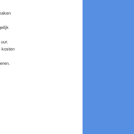
 maken
elijk
 uur.
e kosten
eren.