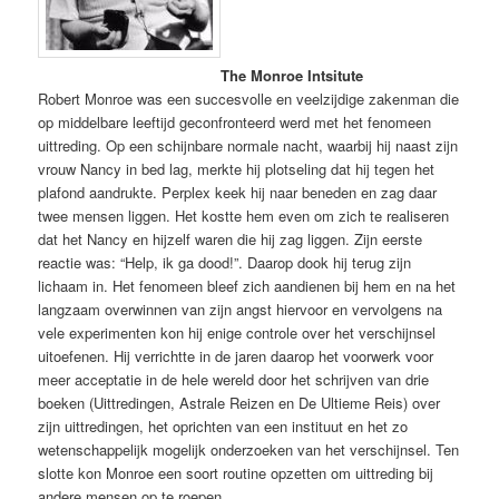
The Monroe Intsitute
Robert Monroe was een succesvolle en veelzijdige zakenman die
op middelbare leeftijd geconfronteerd werd met het fenomeen
uittreding. Op een schijnbare normale nacht, waarbij hij naast zijn
vrouw Nancy in bed lag, merkte hij plotseling dat hij tegen het
plafond aandrukte. Perplex keek hij naar beneden en zag daar
twee mensen liggen. Het kostte hem even om zich te realiseren
dat het Nancy en hijzelf waren die hij zag liggen. Zijn eerste
reactie was: “Help, ik ga dood!”. Daarop dook hij terug zijn
lichaam in. Het fenomeen bleef zich aandienen bij hem en na het
langzaam overwinnen van zijn angst hiervoor en vervolgens na
vele experimenten kon hij enige controle over het verschijnsel
uitoefenen. Hij verrichtte in de jaren daarop het voorwerk voor
meer acceptatie in de hele wereld door het schrijven van drie
boeken (Uittredingen, Astrale Reizen en De Ultieme Reis) over
zijn uittredingen, het oprichten van een instituut en het zo
wetenschappelijk mogelijk onderzoeken van het verschijnsel. Ten
slotte kon Monroe een soort routine opzetten om uittreding bij
andere mensen op te roepen