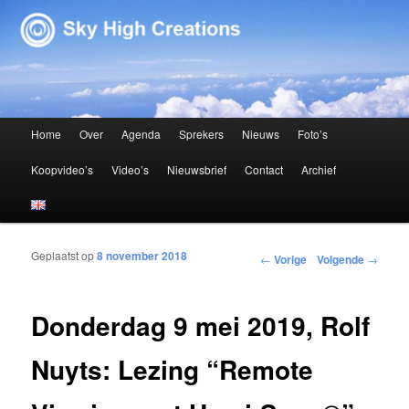
Sky High Creations
Hoofdmenu
Home
Over
Agenda
Sprekers
Nieuws
Foto’s
Spring naar de primaire inhoud
Spring naar de secundaire inhoud
Koopvideo’s
Video’s
Nieuwsbrief
Contact
Archief
Geplaatst op
8 november 2018
Bericht navigatie
←
Vorige
Volgende
→
Donderdag 9 mei 2019, Rolf
Nuyts: Lezing “Remote