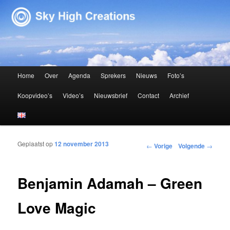
Sky High Creations
Hoofdmenu
Home
Over
Agenda
Sprekers
Nieuws
Foto’s
Spring naar de primaire inhoud
Spring naar de secundaire inhoud
Koopvideo’s
Video’s
Nieuwsbrief
Contact
Archief
Geplaatst op
12 november 2013
Bericht navigatie
←
Vorige
Volgende
→
Benjamin Adamah – Green
Love Magic