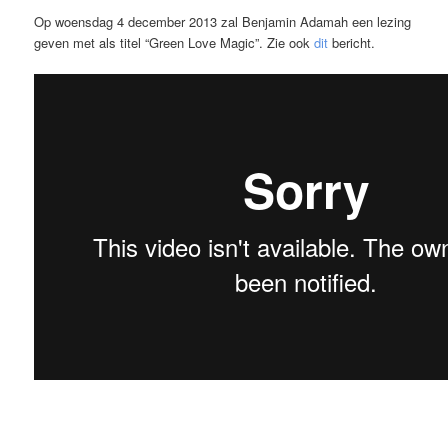
Op woensdag 4 december 2013 zal Benjamin Adamah een lezing
geven met als titel “Green Love Magic”. Zie ook
dit
bericht.