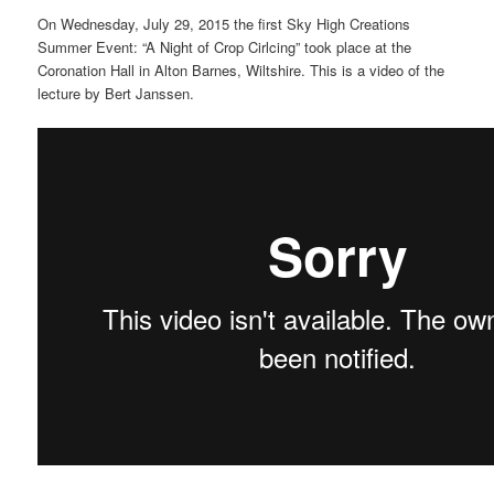
On Wednesday, July 29, 2015 the first Sky High Creations
Summer Event: “A Night of Crop Cirlcing” took place at the
Coronation Hall in Alton Barnes, Wiltshire. This is a video of the
lecture by Bert Janssen.