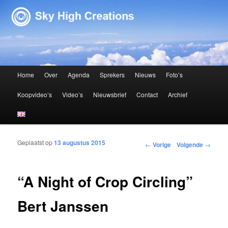
Sky High Creations
Hoofdmenu
Home
Over
Agenda
Sprekers
Nieuws
Foto’s
Spring naar de primaire inhoud
Spring naar de secundaire inhoud
Koopvideo’s
Video’s
Nieuwsbrief
Contact
Archief
Geplaatst op
13 augustus 2015
Bericht navigatie
←
Vorige
Volgende
→
“A Night of Crop Circling”
Bert Janssen