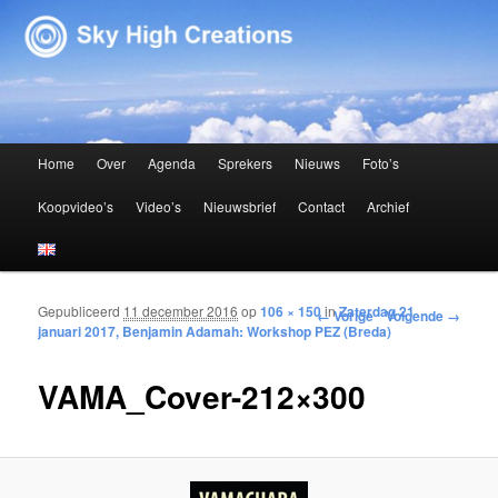
Sky High Creations
Hoofdmenu
Home
Over
Agenda
Sprekers
Nieuws
Foto’s
Spring naar de primaire inhoud
Spring naar de secundaire inhoud
Koopvideo’s
Video’s
Nieuwsbrief
Contact
Archief
Gepubliceerd
11 december 2016
op
106 × 150
in
Zaterdag 21
Afbeeldingsnavigatie
← Vorige
Volgende →
januari 2017, Benjamin Adamah: Workshop PEZ (Breda)
VAMA_Cover-212×300