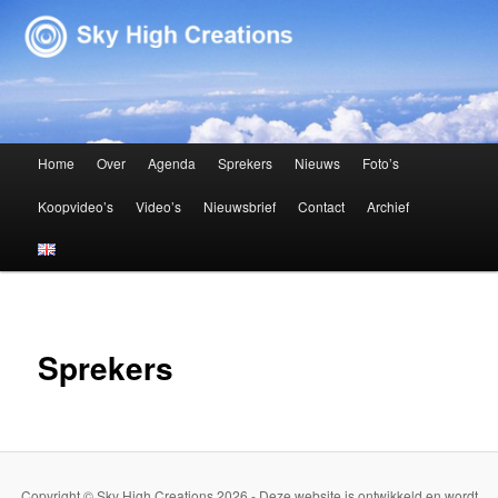
Sky High Creations
Hoofdmenu
Home
Over
Agenda
Sprekers
Nieuws
Foto’s
Spring naar de primaire inhoud
Spring naar de secundaire inhoud
Koopvideo’s
Video’s
Nieuwsbrief
Contact
Archief
Sprekers
Copyright © Sky High Creations 2026 - Deze website is ontwikkeld en wordt