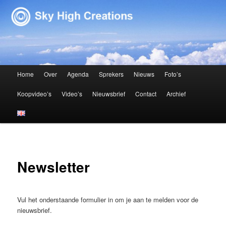
Sky High Creations
Hoofdmenu
Home
Over
Agenda
Sprekers
Nieuws
Foto’s
Spring naar de primaire inhoud
Spring naar de secundaire inhoud
Koopvideo’s
Video’s
Nieuwsbrief
Contact
Archief
Newsletter
Vul het onderstaande formulier in om je aan te melden voor de
nieuwsbrief.