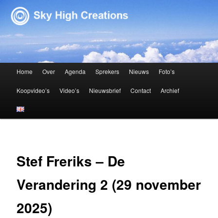
Sky High Creations
Hoofdmenu
Home
Over
Agenda
Sprekers
Nieuws
Foto’s
Spring naar de primaire inhoud
Spring naar de secundaire inhoud
Koopvideo’s
Video’s
Nieuwsbrief
Contact
Archief
Stef Freriks – De
Verandering 2 (29 november
2025)