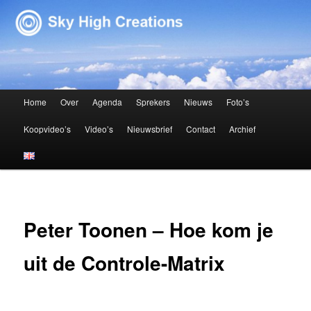
Sky High Creations
Hoofdmenu
Home
Over
Agenda
Sprekers
Nieuws
Foto’s
Spring naar de primaire inhoud
Spring naar de secundaire inhoud
Koopvideo’s
Video’s
Nieuwsbrief
Contact
Archief
Peter Toonen – Hoe kom je
uit de Controle-Matrix