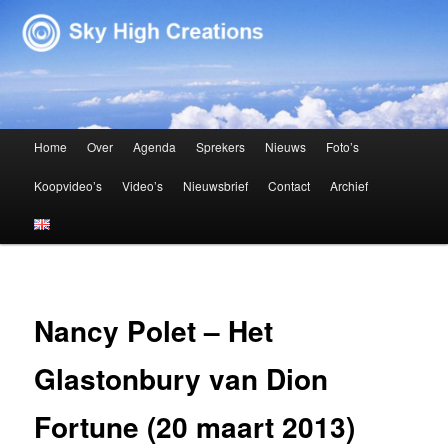
Sky High Creations
Hoofdmenu
Home
Over
Agenda
Sprekers
Nieuws
Foto’s
Spring naar de primaire inhoud
Spring naar de secundaire inhoud
Koopvideo’s
Video’s
Nieuwsbrief
Contact
Archief
Nancy Polet – Het
Glastonbury van Dion
Fortune (20 maart 2013)