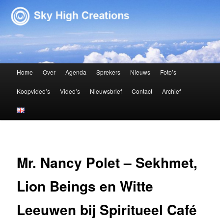
Sky High Creations
Hoofdmenu
Home
Over
Agenda
Sprekers
Nieuws
Foto’s
Spring naar de primaire inhoud
Spring naar de secundaire inhoud
Koopvideo’s
Video’s
Nieuwsbrief
Contact
Archief
Mr. Nancy Polet – Sekhmet,
Lion Beings en Witte
Leeuwen bij Spiritueel Café