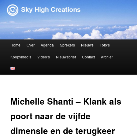
Sky High Creations
Hoofdmenu
Home
Over
Agenda
Sprekers
Nieuws
Foto’s
Spring naar de primaire inhoud
Spring naar de secundaire inhoud
Koopvideo’s
Video’s
Nieuwsbrief
Contact
Archief
Michelle Shanti – Klank als
poort naar de vijfde
dimensie en de terugkeer