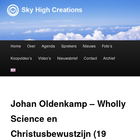
Sky High Creations
Hoofdmenu
Home
Over
Agenda
Sprekers
Nieuws
Foto’s
Spring naar de primaire inhoud
Spring naar de secundaire inhoud
Koopvideo’s
Video’s
Nieuwsbrief
Contact
Archief
Johan Oldenkamp – Wholly
Science en
Christusbewustzijn (19