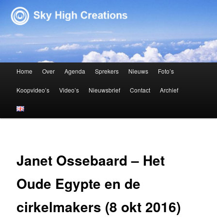
Sky High Creations
Hoofdmenu
Home
Over
Agenda
Sprekers
Nieuws
Foto’s
Spring naar de primaire inhoud
Spring naar de secundaire inhoud
Koopvideo’s
Video’s
Nieuwsbrief
Contact
Archief
Janet Ossebaard – Het
Oude Egypte en de
cirkelmakers (8 okt 2016)