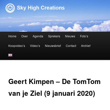
Sky High Creations
Hoofdmenu
Home
Over
Agenda
Sprekers
Nieuws
Foto’s
Spring naar de primaire inhoud
Spring naar de secundaire inhoud
Koopvideo’s
Video’s
Nieuwsbrief
Contact
Archief
Geert Kimpen – De TomTom
van je Ziel (9 januari 2020)