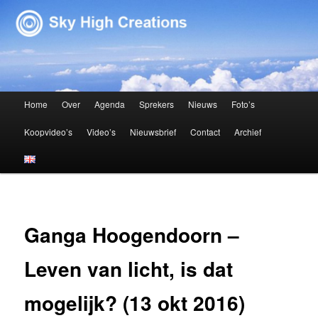
Sky High Creations
Hoofdmenu
Home
Over
Agenda
Sprekers
Nieuws
Foto’s
Spring naar de primaire inhoud
Spring naar de secundaire inhoud
Koopvideo’s
Video’s
Nieuwsbrief
Contact
Archief
Ganga Hoogendoorn –
Leven van licht, is dat
mogelijk? (13 okt 2016)