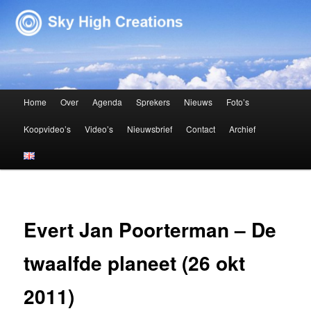
Sky High Creations
Hoofdmenu
Home
Over
Agenda
Sprekers
Nieuws
Foto’s
Spring naar de primaire inhoud
Spring naar de secundaire inhoud
Koopvideo’s
Video’s
Nieuwsbrief
Contact
Archief
Evert Jan Poorterman – De
twaalfde planeet (26 okt
2011)