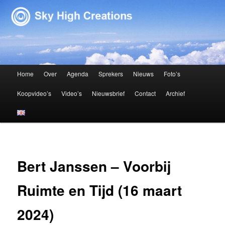
Sky High Creations
Hoofdmenu
Home
Over
Agenda
Sprekers
Nieuws
Foto’s
Spring naar de primaire inhoud
Spring naar de secundaire inhoud
Koopvideo’s
Video’s
Nieuwsbrief
Contact
Archief
Bert Janssen – Voorbij
Ruimte en Tijd (16 maart
2024)