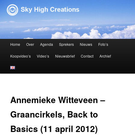
Sky High Creations
Hoofdmenu
Home
Over
Agenda
Sprekers
Nieuws
Foto’s
Spring naar de primaire inhoud
Spring naar de secundaire inhoud
Koopvideo’s
Video’s
Nieuwsbrief
Contact
Archief
Annemieke Witteveen –
Graancirkels, Back to
Basics (11 april 2012)