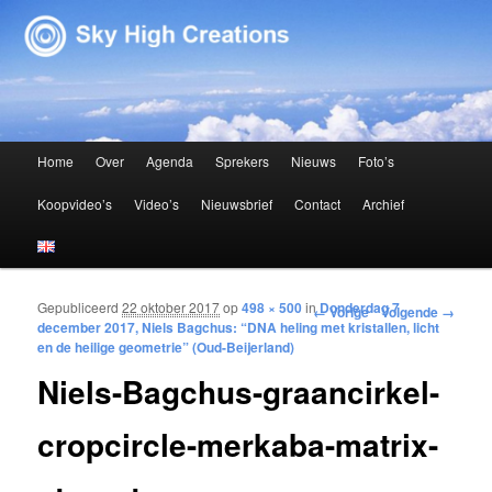
Sky High Creations
Hoofdmenu
Home
Over
Agenda
Sprekers
Nieuws
Foto’s
Spring naar de primaire inhoud
Spring naar de secundaire inhoud
Koopvideo’s
Video’s
Nieuwsbrief
Contact
Archief
Gepubliceerd
22 oktober 2017
op
498 × 500
in
Donderdag 7
Afbeeldingsnavigatie
← Vorige
Volgende →
december 2017, Niels Bagchus: “DNA heling met kristallen, licht
en de heilige geometrie” (Oud-Beijerland)
Niels-Bagchus-graancirkel-
cropcircle-merkaba-matrix-